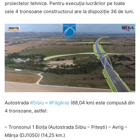
proiectelor tehnice. Pentru execuția lucrărilor pe toate
cele 4 tronsoane constructorul are la dispoziție 36 de luni.
Autostrada
#Sibiu
–
#Făgăraș
(68,04 km) este compusă din
4 tronsoane, astfel:
– Tronsonul 1 Boița (Autostrada Sibiu – Pitești) – Avrig –
Mârșa (DJ105G) (14,25 km.)