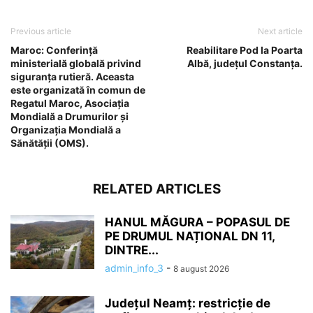
Previous article
Next article
Maroc: Conferință
Reabilitare Pod la Poarta
ministerială globală privind
Albă, județul Constanța.
siguranța rutieră. Aceasta
este organizată în comun de
Regatul Maroc, Asociația
Mondială a Drumurilor și
Organizația Mondială a
Sănătății (OMS).
RELATED ARTICLES
HANUL MĂGURA – POPASUL DE
PE DRUMUL NAȚIONAL DN 11,
DINTRE...
admin_info_3
-
8 august 2026
Județul Neamț: restricție de