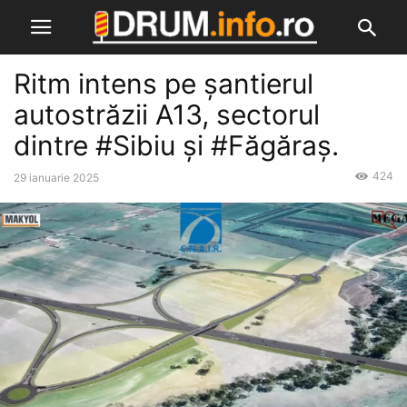
Ritm intens pe șantierul
autostrăzii A13, sectorul
dintre #Sibiu și #Făgăraș.
424
29 ianuarie 2025