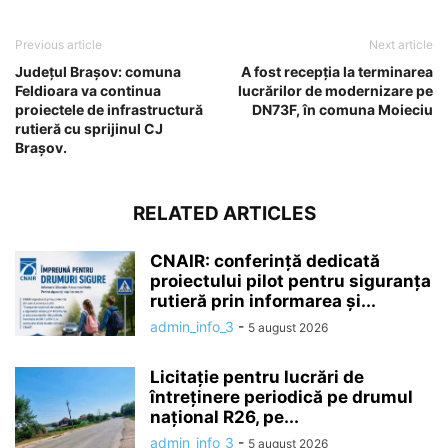
Previous article
Next article
Județul Brașov: comuna
A fost recepția la terminarea
Feldioara va continua
lucrărilor de modernizare pe
proiectele de infrastructură
DN73F, în comuna Moieciu
rutieră cu sprijinul CJ
Brașov.
RELATED ARTICLES
CNAIR: conferință dedicată
proiectului pilot pentru siguranța
rutieră prin informarea și...
admin_info_3
-
5 august 2026
Licitație pentru lucrări de
întreținere periodică pe drumul
național R26, pe...
admin_info_3
-
5 august 2026