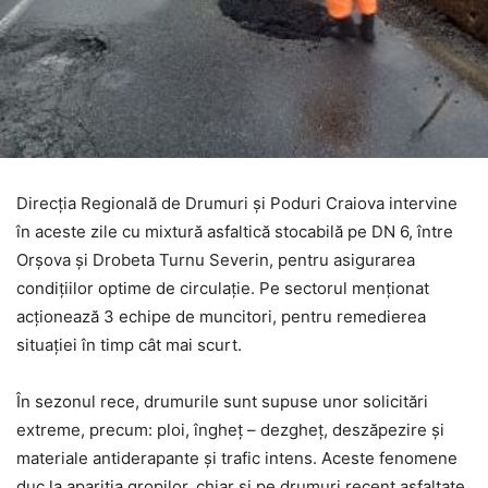
Direcția Regională de Drumuri și Poduri Craiova intervine
în aceste zile cu mixtură asfaltică stocabilă pe DN 6, între
Orșova și Drobeta Turnu Severin, pentru asigurarea
condițiilor optime de circulație. Pe sectorul menționat
acționează 3 echipe de muncitori, pentru remedierea
situației în timp cât mai scurt.
În sezonul rece, drumurile sunt supuse unor solicitări
extreme, precum: ploi, îngheț – dezgheț, deszăpezire și
materiale antiderapante și trafic intens. Aceste fenomene
duc la apariția gropilor, chiar și pe drumuri recent asfaltate.