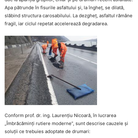
Apa pătrunde în fisurile asfaltului și, la îngheț, se dilată,
slăbind structura carosabilului. La dezgheț, asfaltul rămâne
fragil, iar ciclul repetat accelerează degradarea.
Conform prof. dr. ing. Laurențiu Nicoară, în lucrarea
„Îmbrăcăminți rutiere moderne”, sunt descrise cauzele și
soluții ce trebuies adoptate de drumari: