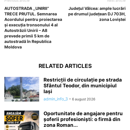
Previous article
Next article
AUTOSTRADA ,,UNIRII”
Județul Vâlcea: ample lucrări
TRECE PRUTUL. Semnarea
pe drumul județean DJ 703H,
Acordului pentru proiectarea
zona Loviștei
și execuția tronsonului 4 al
Autostrăzii Unirii – A8
prevede primii 5 km de
autostradă în Republica
Moldova
RELATED ARTICLES
Restricții de circulație pe strada
Sfântul Teodor, din municipiul
Iași
admin_info_3
-
6 august 2026
Oportunitate de angajare pentru
șoferii profesioniști: o firmă din
zona Roman...