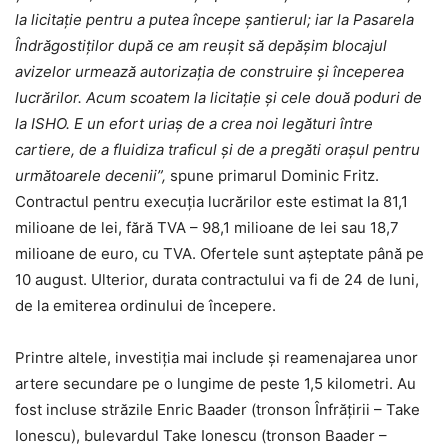
la licitație pentru a putea începe șantierul; iar la Pasarela
Îndrăgostiților după ce am reușit să depășim blocajul
avizelor urmează autorizația de construire și începerea
lucrărilor. Acum scoatem la licitație și cele două poduri de
la ISHO. E un efort uriaș de a crea noi legături între
cartiere, de a fluidiza traficul și de a pregăti orașul pentru
următoarele decenii”,
spune primarul Dominic Fritz.
Contractul pentru execuția lucrărilor este estimat la 81,1
milioane de lei, fără TVA – 98,1 milioane de lei sau 18,7
milioane de euro, cu TVA. Ofertele sunt așteptate până pe
10 august. Ulterior, durata contractului va fi de 24 de luni,
de la emiterea ordinului de începere.
Printre altele, investiția mai include și reamenajarea unor
artere secundare pe o lungime de peste 1,5 kilometri. Au
fost incluse străzile Enric Baader (tronson Înfrățirii – Take
Ionescu), bulevardul Take Ionescu (tronson Baader –