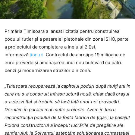
Primăria Timișoara a lansat licitația pentru construirea
podului rutier și a pasarelei pietonale din zona ISHO, parte
a proiectului de completare a Inelului 2 Est,
informează
tion.ro
. Contractul de aproape 19 milioane de
euro prevede și amenajarea unui nou bulevard cu patru
benzi și modernizarea străzilor din zonă.
„Timișoara recuperează la capitolul poduri după mulți ani în
care nu s-a construit infrastructură nouă, chiar dacă orașul
s-a dezvoltat și trebuie să facă față unor noi provocări.
Derulăm în paralel mai multe proiecte. Avem în lucru
reconstrucția podului de la fosta fabrică de țigări; la pasajul
Polonă constructorul a început lucrările de pregătire ale
șantierului; la Solventul așteptăm soluționarea contestației