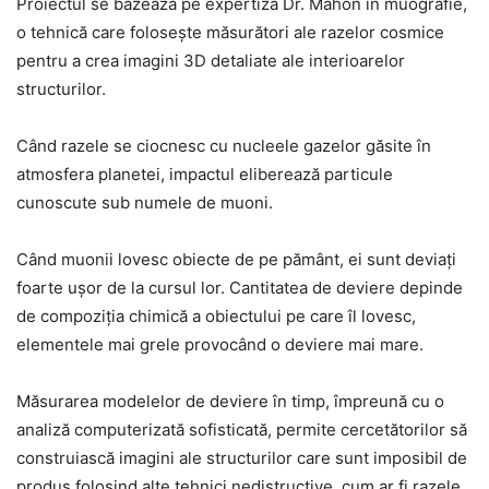
Proiectul se bazează pe expertiza Dr. Mahon în muografie,
o tehnică care folosește măsurători ale razelor cosmice
pentru a crea imagini 3D detaliate ale interioarelor
structurilor.
Când razele se ciocnesc cu nucleele gazelor găsite în
atmosfera planetei, impactul eliberează particule
cunoscute sub numele de muoni.
Când muonii lovesc obiecte de pe pământ, ei sunt deviați
foarte ușor de la cursul lor. Cantitatea de deviere depinde
de compoziția chimică a obiectului pe care îl lovesc,
elementele mai grele provocând o deviere mai mare.
Măsurarea modelelor de deviere în timp, împreună cu o
analiză computerizată sofisticată, permite cercetătorilor să
construiască imagini ale structurilor care sunt imposibil de
produs folosind alte tehnici nedistructive, cum ar fi razele