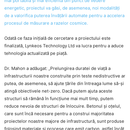
mai portabilă și mai eficientă din punct de vedere
energetic, proiectul va găsi, de asemenea, noi modalități
de a valorifica puterea învățării automate pentru a accelera
procesul de măsurare a razelor cosmice.
Odată ce faza inițială de cercetare a proiectului este
finalizată, Lynkeos Technology Ltd va lucra pentru a aduce
tehnologia actualizată pe piață.
Dr. Mahon a adăugat: „Prelungirea duratei de viață a
infrastructurii noastre construite prin teste nedistructive ar
putea, de asemenea, să ajute țările din întreaga lume să-și
atingă obiectivele net-zero. Dacă putem ajuta aceste
structuri să rămână în funcțiune mai mult timp, putem
reduce nevoia de structuri de înlocuire. Betonul și oțelul,
care sunt încă necesare pentru a construi majoritatea
proiectelor noastre majore de infrastructură, sunt produse
folosind materiale și procese care emit carbon, astfel încât