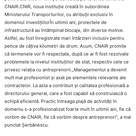
CNAIR.CNIR, noua instituție creată în subordinea
Ministerului Transporturilor, cu atribuții exclusiv în
domeniul investițiilorÎn ultimii ani, proiectele de
infrastructură au întâmpinat blocaje, din diverse motive.
Astfel, au fost înregistrate mari întârzieri inclusiv pentru
petice de câțiva kilometri de drum. Acum, CNAIR promite
că termenele vor fi respectate, după ce ar fi fost rezolvate
problemele la nivelul instituțiilor de stat, respectiv cele ce
privesc relația cu antreprenorii.„Managementul a devenit
mult mai profesionist și axat pe elementele relevante ale
contractelor. La asta a contribuit și calitatea profesională a
directorului general, care a fost capabil să construiască o
echipă eficientă. Practic întreaga plajă de activități în
domeniu s-a profesionalizat foarte mult în ultimii ani, fie că
vorbim de CNAIR, fie că vorbim despre antreprenori”, a mai
punctat Șerbănescu.