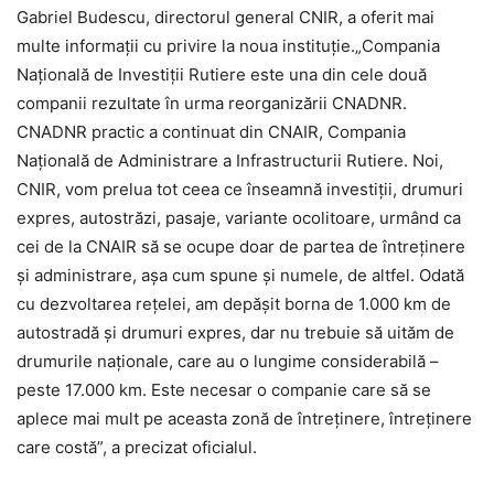
Gabriel Budescu, directorul general CNIR, a oferit mai
multe informații cu privire la noua instituție.„Compania
Naţională de Investiţii Rutiere este una din cele două
companii rezultate în urma reorganizării CNADNR.
CNADNR practic a continuat din CNAIR, Compania
Naţională de Administrare a Infrastructurii Rutiere. Noi,
CNIR, vom prelua tot ceea ce înseamnă investiţii, drumuri
expres, autostrăzi, pasaje, variante ocolitoare, urmând ca
cei de la CNAIR să se ocupe doar de partea de întreţinere
şi administrare, aşa cum spune şi numele, de altfel. Odată
cu dezvoltarea reţelei, am depăşit borna de 1.000 km de
autostradă şi drumuri expres, dar nu trebuie să uităm de
drumurile naţionale, care au o lungime considerabilă –
peste 17.000 km. Este necesar o companie care să se
aplece mai mult pe aceasta zonă de întreţinere, întreţinere
care costă”, a precizat oficialul.