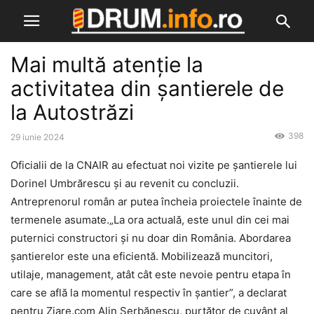
Mai multă atenție la
activitatea din șantierele de
la Autostrăzi
398
29 iunie 2024
Oficialii de la CNAIR au efectuat noi vizite pe șantierele lui
Dorinel Umbrărescu și au revenit cu concluzii.
Antreprenorul român ar putea încheia proiectele înainte de
termenele asumate.„La ora actuală, este unul din cei mai
puternici constructori și nu doar din România. Abordarea
șantierelor este una eficientă. Mobilizează muncitori,
utilaje, management, atât cât este nevoie pentru etapa în
care se află la momentul respectiv în șantier”, a declarat
pentru Ziare.com Alin Șerbănescu, purtător de cuvânt al