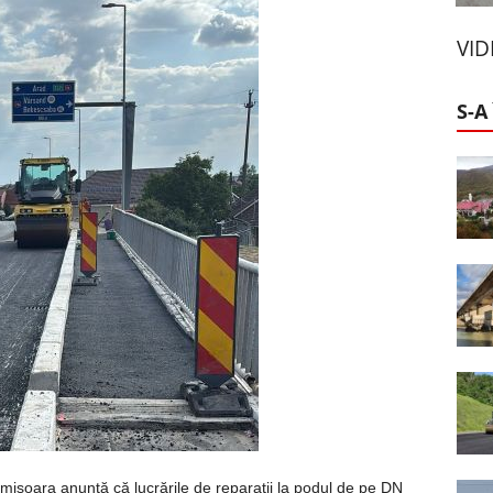
VI
S-A
mișoara anunță că lucrările de reparații la podul de pe DN