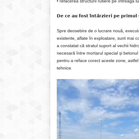
• refacerea structurii rutiere pe întreaga 
𝗗𝗲 𝗰𝗲 𝗮𝘂 𝗳𝗼𝘀𝘁 𝗶̂𝗻𝘁𝗮̂𝗿𝘇𝗶𝗲𝗿𝗶 𝗽𝗲 𝗽𝗿𝗶𝗺𝘂𝗹 
Spre deosebire de o lucrare nouă, executat
existente, aflate în exploatare, sunt mai 
a constatat că stratul suport al vechii hid
necesară între mortarul special și betonul 
pentru a reface corect aceste zone, astfel
tehnice.