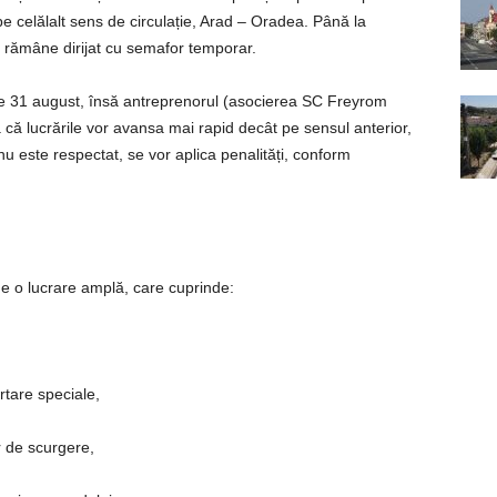
 pe celălalt sens de circulație, Arad – Oradea. Până la
 va rămâne dirijat cu semafor temporar.
te 31 august, însă antreprenorul (asocierea SC Freyrom
ă lucrările vor avansa mai rapid decât pe sensul anterior,
u este respectat, se vor aplica penalități, conform
de o lucrare amplă, care cuprinde:
rtare speciale,
or de scurgere,