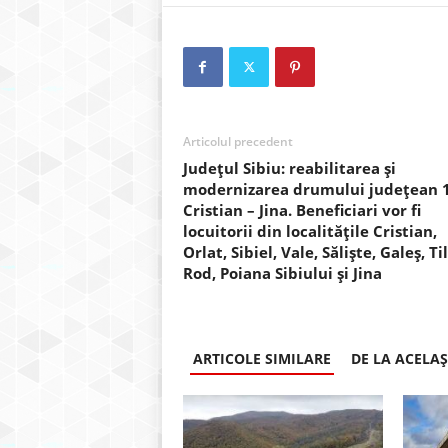
Articolul precedent
Județul Sibiu: reabilitarea și
modernizarea drumului județean 1
Cristian – Jina. Beneficiari vor fi
locuitorii din localitățile Cristian,
Orlat, Sibiel, Vale, Săliște, Galeș, Til
Rod, Poiana Sibiului și Jina
ARTICOLE SIMILARE
DE LA ACELA