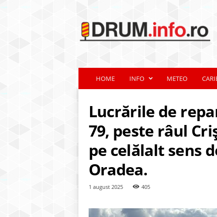
d
r
u
m
.
i
n
HOME
INFO
METEO
CARI
f
o
.
Lucrările de repa
r
o
79, peste râul Cri
pe celălalt sens d
Oradea.
1 august 2025
405