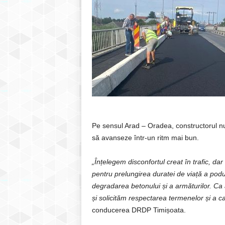
Pe sensul Arad – Oradea, constructorul nu 
să avanseze într-un ritm mai bun.
„Înțelegem disconfortul creat în trafic, dar
pentru prelungirea duratei de viață a podului
degradarea betonului și a armăturilor. Ca
și solicităm respectarea termenelor și a cal
conducerea DRDP Timișoata.