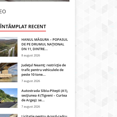
DEO
 ÎNTÂMPLAT RECENT
HANUL MĂGURA – POPASUL
DE PE DRUMUL NAȚIONAL
DN 11, DINTRE...
8 august 2026
Județul Neamț: restricție de
trafic pentru vehiculele de
peste 10 tone...
7 august 2026
Autostrada Sibiu-Pitești (A1),
secțiunea 4 (Tigveni – Curtea
de Argeș): se...
7 august 2026
Licitație pentru Acord-cadru