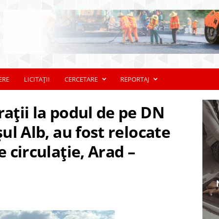
ERE
LICITAȚII
CERCETARE
REPORTAJ
rații la podul de pe DN
șul Alb, au fost relocate
e circulație, Arad –