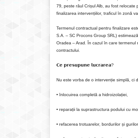
79, peste râul Crișul Alb, au fost relocate
finalizarea intervențiilor, traficul în zonă
Termenul contractual pentru finalizare es
S.A. – SC Procons Group SRL) estimează c
Oradea – Arad. În cazul în care termenul n
contractului.
𝗖𝗲 𝗽𝗿𝗲𝘀𝘂𝗽𝘂𝗻𝗲 𝗹𝘂𝗰𝗿𝗮𝗿𝗲𝗮?
Nu este vorba de o intervenție simplă, ci 
• înlocuirea completă a hidroizolației,
• reparații la suprastructura podului cu mo
• refacerea trotuarelor, bordurilor și guril