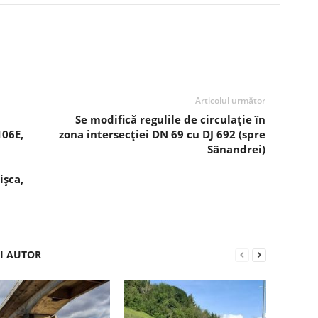
Articolul următor
Se modifică regulile de circulație în
06E,
zona intersecției DN 69 cu DJ 692 (spre
Sânandrei)
ișca,
ȘI AUTOR