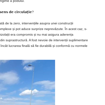
lungime a podului.
𝘀𝗲𝗻𝘀 𝗱𝗲 𝗰𝗶𝗿𝗰𝘂𝗹𝗮𝘁̦𝗶𝗲?
ă de la zero, intervențiile asupra unei construcții
complexe și pot aduce surprize neprevăzute. În acest caz, s-
roizolații era compromis și nu mai asigura aderența
din suprastructură. A fost nevoie de intervenții suplimentare
 încât lucrarea finală să fie durabilă și conformă cu normele