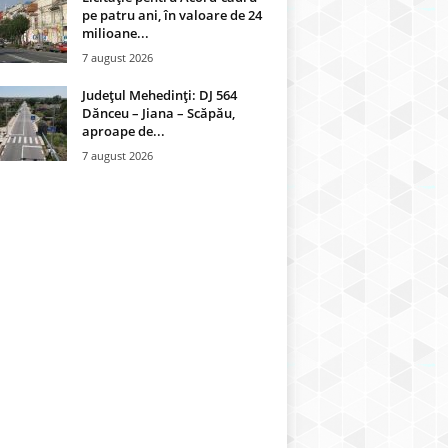
pe patru ani, în valoare de 24
milioane...
7 august 2026
Județul Mehedinți: DJ 564
Dănceu – Jiana – Scăpău,
aproape de...
7 august 2026