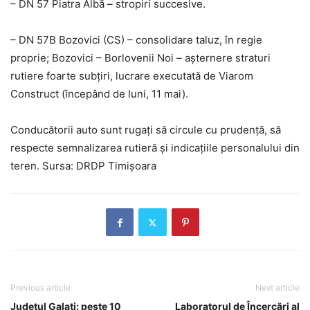
– DN 57 Piatra Albă – stropiri succesive.
– DN 57B Bozovici (CS) – consolidare taluz, în regie
proprie; Bozovici – Borlovenii Noi – așternere straturi
rutiere foarte subțiri, lucrare executată de Viarom
Construct (începând de luni, 11 mai).
Conducătorii auto sunt rugați să circule cu prudență, să
respecte semnalizarea rutieră și indicațiile personalului din
teren. Sursa: DRDP Timișoara
Previous article
Next article
Județul Galați: peste 10
Laboratorul de Încercări al