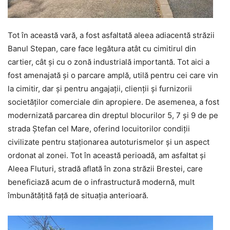
Tot în această vară, a fost asfaltată aleea adiacentă străzii
Banul Stepan, care face legătura atât cu cimitirul din
cartier, cât și cu o zonă industrială importantă. Tot aici a
fost amenajată și o parcare amplă, utilă pentru cei care vin
la cimitir, dar și pentru angajații, clienții și furnizorii
societăților comerciale din apropiere. De asemenea, a fost
modernizată parcarea din dreptul blocurilor 5, 7 și 9 de pe
strada Ștefan cel Mare, oferind locuitorilor condiții
civilizate pentru staționarea autoturismelor și un aspect
ordonat al zonei. Tot în această perioadă, am asfaltat și
Aleea Fluturi, stradă aflată în zona străzii Brestei, care
beneficiază acum de o infrastructură modernă, mult
îmbunătățită față de situația anterioară.