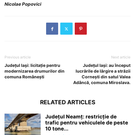
Nicolae Popovici
Previous article
Next article
Județul Iași: licitație pentru
Județul Iași: au început
modernizarea drumurilor din
lucrările de lărgire a străzii
comuna Românești
Cornești din satul Valea
Adâncă, comuna Miroslava.
RELATED ARTICLES
Județul Neamț: restricție de
trafic pentru vehiculele de peste
10 tone...