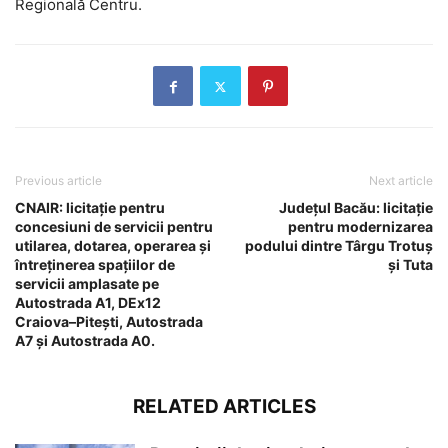
Regională Centru.
Previous article
Next article
CNAIR: licitație pentru
Județul Bacău: licitație
concesiuni de servicii pentru
pentru modernizarea
utilarea, dotarea, operarea și
podului dintre Târgu Trotuș
întreținerea spațiilor de
și Tuta
servicii amplasate pe
Autostrada A1, DEx12
Craiova–Pitești, Autostrada
A7 și Autostrada A0.
RELATED ARTICLES