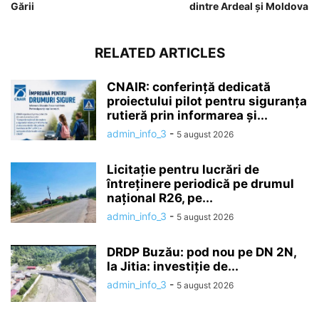
Gării
dintre Ardeal și Moldova
RELATED ARTICLES
CNAIR: conferință dedicată
proiectului pilot pentru siguranța
rutieră prin informarea și...
admin_info_3
-
5 august 2026
Licitație pentru lucrări de
întreținere periodică pe drumul
național R26, pe...
admin_info_3
-
5 august 2026
DRDP Buzău: pod nou pe DN 2N,
la Jitia: investiție de...
admin_info_3
-
5 august 2026