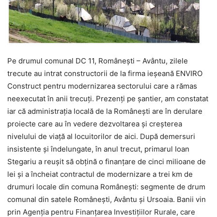
Pe drumul comunal DC 11, Românești – Avântu, zilele
trecute au intrat constructorii de la firma ieșeană ENVIRO
Construct pentru modernizarea sectorului care a rămas
neexecutat în anii trecuți. Prezenți pe șantier, am constatat
iar că administrația locală de la Românești are în derulare
proiecte care au în vedere dezvoltarea și creșterea
nivelului de viață al locuitorilor de aici. După demersuri
insistente și îndelungate, în anul trecut, primarul Ioan
Stegariu a reușit să obțină o finanțare de cinci milioane de
lei și a încheiat contractul de modernizare a trei km de
drumuri locale din comuna Românești: segmente de drum
comunal din satele Românești, Avântu și Ursoaia. Banii vin
prin Agenția pentru Finanțarea Investițiilor Rurale, care