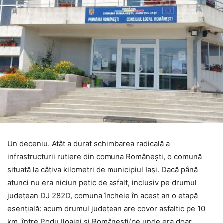
Un deceniu. Atât a durat schimbarea radicală a
infrastructurii rutiere din comuna Românești, o comună
situată la câțiva kilometri de municipiul Iași. Dacă până
atunci nu era niciun petic de asfalt, inclusiv pe drumul
județean DJ 282D, comuna încheie în acest an o etapă
esențială: acum drumul județean are covor asfaltic pe 10
km, între Podu Iloaiei și Românești(pe unde era doar