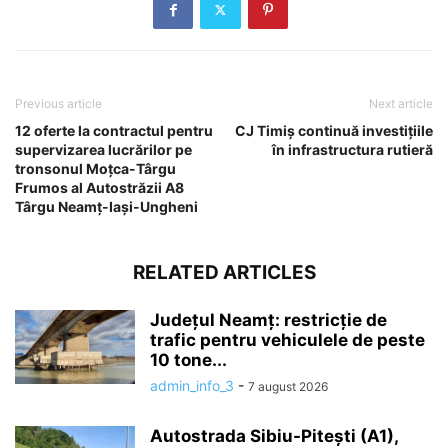
Previous article
Next article
12 oferte la contractul pentru
CJ Timiș continuă investițiile
supervizarea lucrărilor pe
în infrastructura rutieră
tronsonul Moțca-Târgu
Frumos al Autostrăzii A8
Târgu Neamț-Iași-Ungheni
RELATED ARTICLES
Județul Neamț: restricție de
trafic pentru vehiculele de peste
10 tone...
admin_info_3
-
7 august 2026
Autostrada Sibiu-Pitești (A1),