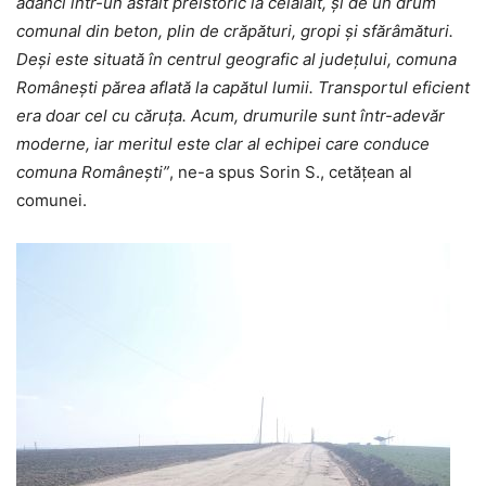
adânci într-un asfalt preistoric la celălalt, şi de un drum
comunal din beton, plin de crăpături, gropi şi sfărâmături.
Deşi este situată în centrul geografic al judeţului, comuna
Româneşti părea aflată la capătul lumii. Transportul eficient
era doar cel cu căruța. Acum, drumurile sunt într-adevăr
moderne, iar meritul este clar al echipei care conduce
comuna Românești”
, ne-a spus Sorin S., cetățean al
comunei.