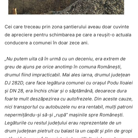
Cei care treceau prin zona șantierului aveau doar cuvinte
de apreciere pentru schimbarea pe care a reușit-o actuala
conducere a comunei în doar zece ani.
„Nu putem uita că în urmă cu un deceniu, era extrem de
greu de ajuns pe orice anotimp în comuna Românești,
drumul fiind impracticabil. Mai ales iarna, drumul județean
DJ 282D, care face legătura comunei cu orașul Podu Iloaiei
și DN 28, era închis chiar și o săptămână, deoarece dura
foarte mult deszăpezirea cu autofrezele. Din aceste cauze,
nici transportul cu autobuzele nu era rentabil, mulți patroni
nepermițându-și să-și „rupă” mașinile spre Românești.
Legăturile cu restul judeţului erau reprezentate de un
drum judeţean pietruit cu balast la un capăt şi plin de gropi