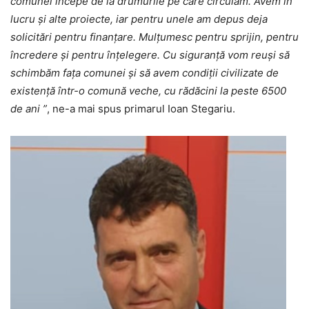
comunei începe de la drumurile pe care circulăm. Avem în
lucru și alte proiecte, iar pentru unele am depus deja
solicitări pentru finanțare. Mulțumesc pentru sprijin, pentru
încredere și pentru înțelegere. Cu siguranță vom reuși să
schimbăm fața comunei și să avem condiții civilizate de
existență într-o comună veche, cu rădăcini la peste 6500
de ani ”
, ne-a mai spus primarul Ioan Stegariu.