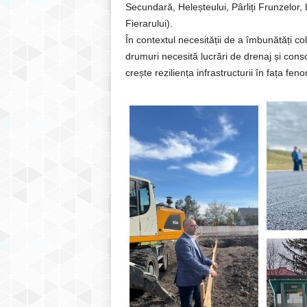
Secundară, Heleșteului, Pârliți Frunzelor, 
Fierarului).
În contextul necesității de a îmbunătăți co
drumuri necesită lucrări de drenaj și conso
crește reziliența infrastructurii în fața f