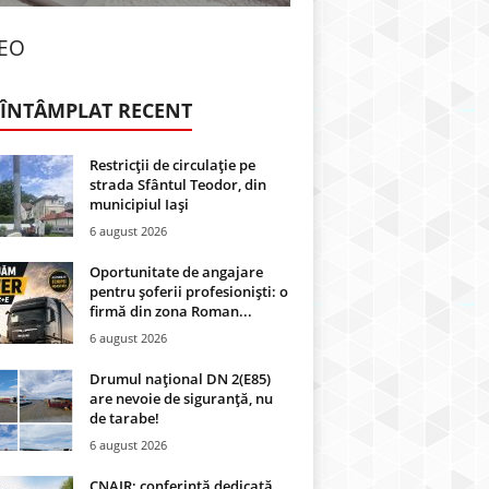
DEO
 ÎNTÂMPLAT RECENT
Restricții de circulație pe
strada Sfântul Teodor, din
municipiul Iași
6 august 2026
Oportunitate de angajare
pentru șoferii profesioniști: o
firmă din zona Roman...
6 august 2026
Drumul național DN 2(E85)
are nevoie de siguranță, nu
de tarabe!
6 august 2026
CNAIR: conferință dedicată