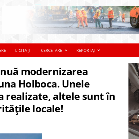
ERE
LICITAȚII
CERCETARE
REPORTAJ
ntinuă modernizarea
muna Holboca. Unele
 realizate, altele sunt în
tățile locale!