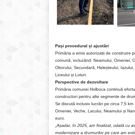
Pași procedural și ajustări
Primăria a emis autorizații de construire 
comună, incluzând: Neamului, Omeniei, Or
Oborului, Secundară, Heleșteului, Iazului, P
Liceului și Loturi.
Perspective de dezvoltare
Primăria comunei Holboca continuă eforturi
constructori pentru alte segmente de drum 
Se discută inclusiv lucrări pe circa 7,5 km 
Omeniei, Veche, Lacului, Neamului și Narc
euro.
„Așadar, în 2025, am finalizat, odată cu asf
modernizare a drumurilor pe care am extins