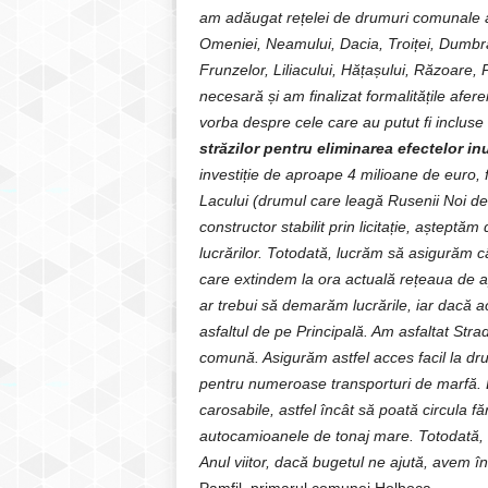
am adăugat rețelei de drumuri comunale asf
Omeniei, Neamului, Dacia, Troiței, Dumbrava
Frunzelor, Liliacului, Hățașului, Răzoare, 
necesară și am finalizat formalitățile afe
vorba despre cele care au putut fi inclus
străzilor pentru eliminarea efectelor in
investiție de aproape 4 milioane de euro, 
Lacului (drumul care leagă Rusenii Noi d
constructor stabilit prin licitație, aștept
lucrărilor. Totodată, lucrăm să asigurăm c
care extindem la ora actuală rețeaua de ap
ar trebui să demarăm lucrările, iar dacă ace
asfaltul de pe Principală. Am asfaltat Stra
comună. Asigurăm astfel acces facil la dru
pentru numeroase transporturi de marfă. Dr
carosabile, astfel încât să poată circula f
autocamioanele de tonaj mare. Totodată, au
Anul viitor, dacă bugetul ne ajută, avem în