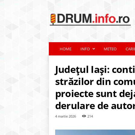
d
r
u
m
.
i
n
HOME
INFO
METEO
CARI
f
o
.
Județul Iași: co
r
o
străzilor din co
proiecte sunt deja
derulare de autori
4 martie 2026
214