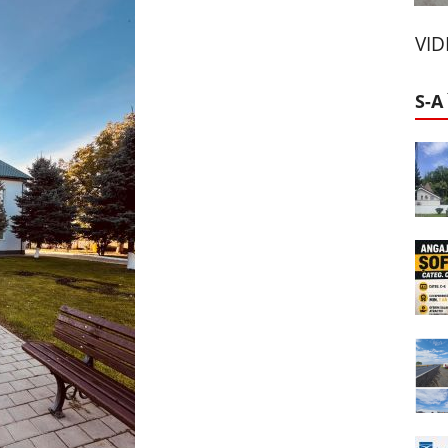
VI
S-A