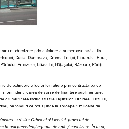
pentru modernizare prin asfaltare a numeroase străzi din
hideei, Dacia, Dumbrava, Drumul Troiței, Fierarului, Hora,
ârâului, Frunzelor, Liliacului, Hățașului, Răzoare, Pârliți,
le de extindere a lucrărilor rutiere prin contractarea de
și prin identificarea de surse de finanțare suplimentare.
de drumuri care includ străzile Oglinzilor, Orhideei, Orzului,
isei, pe fonduri ce pot ajunge la aproape 4 milioane de
altarea străzilor Orhideei și Liceului, proiectul de
 în anii precedenți rețeaua de apă și canalizare. În total,