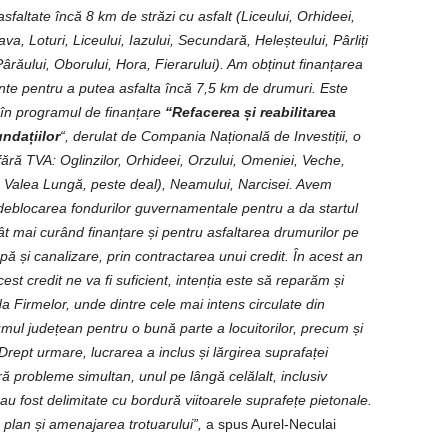
altate încă 8 km de străzi cu asfalt (Liceului, Orhideei,
, Loturi, Liceului, Iazului, Secundară, Heleșteului, Pârliți
Pârăului, Oborului, Hora, Fierarului). Am obținut finanțarea
rente pentru a putea asfalta încă 7,5 km de drumuri. Este
e în programul de finanțare
“Refacerea și reabilitarea
undațiilor
“, derulat de Compania Națională de Investiții, o
fără TVA: Oglinzilor, Orhideei, Orzului, Omeniei, Veche,
e Valea Lungă, peste deal), Neamului, Narcisei. Avem
ăm deblocarea fondurilor guvernamentale pentru a da startul
ât mai curând finanțare și pentru asfaltarea drumurilor pe
ă și canalizare, prin contractarea unui credit. În acest an
st credit ne va fi suficient, intenția este să reparăm și
da Firmelor, unde dintre cele mai intens circulate din
mul județean pentru o bună parte a locuitorilor, precum și
ept urmare, lucrarea a inclus și lărgirea suprafaței
ără probleme simultan, unul pe lângă celălalt, inclusiv
 fost delimitate cu bordură viitoarele suprafețe pietonale.
 plan și amenajarea trotuarului”,
a spus Aurel-Neculai