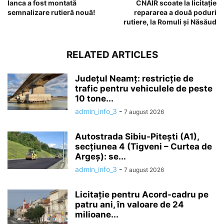
Ianca a fost montată
CNAIR scoate la licitație
semnalizare rutieră nouă!
repararea a două poduri
rutiere, la Romuli și Năsăud
RELATED ARTICLES
Județul Neamț: restricție de
trafic pentru vehiculele de peste
10 tone...
admin_info_3
-
7 august 2026
Autostrada Sibiu-Pitești (A1),
secțiunea 4 (Tigveni – Curtea de
Argeș): se...
admin_info_3
-
7 august 2026
Licitație pentru Acord-cadru pe
patru ani, în valoare de 24
milioane...