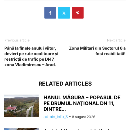
Previous article
Next article
Până la finele anului viitor,
Zona Militari din Sectorul 6 a
devieri pe rute ocolitoare și
fost reabilitată!
restricții de trafic pe DN 7,
zona Vladimirescu – Arad.
RELATED ARTICLES
HANUL MĂGURA – POPASUL DE
PE DRUMUL NAȚIONAL DN 11,
DINTRE...
admin_info_3
-
8 august 2026