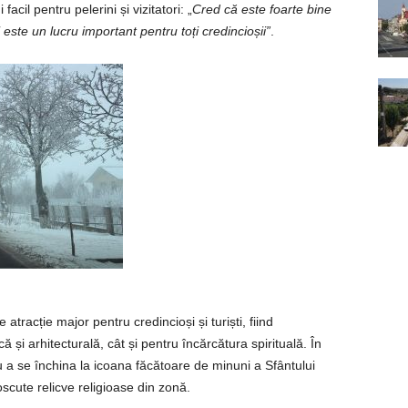
facil pentru pelerini și vizitatori: „
Cred că este foarte bine
te un lucru important pentru toți credincioșii”
.
tracție major pentru credincioși și turiști, fiind
 și arhitecturală, cât și pentru încărcătura spirituală. În
ru a se închina la icoana făcătoare de minuni a Sfântului
scute relicve religioase din zonă.