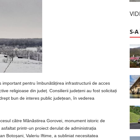
VI
S-A
 important pentru îmbunătățirea infrastructurii de acces
ve religioase din județ. Consilierii județeni au fost solicitați
rept bun de interes public județean, în vederea
cesul către Mănăstirea Gorovei, monument istoric de
sfaltat printr-un proiect derulat de administrația
n Botoșani, Valeriu Iftime, a subliniat necesitatea