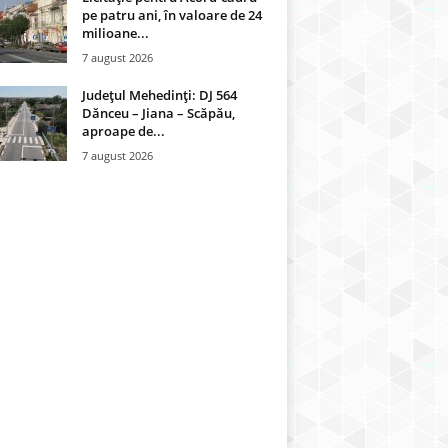
pe patru ani, în valoare de 24
milioane...
7 august 2026
Județul Mehedinți: DJ 564
Dănceu – Jiana – Scăpău,
aproape de...
7 august 2026