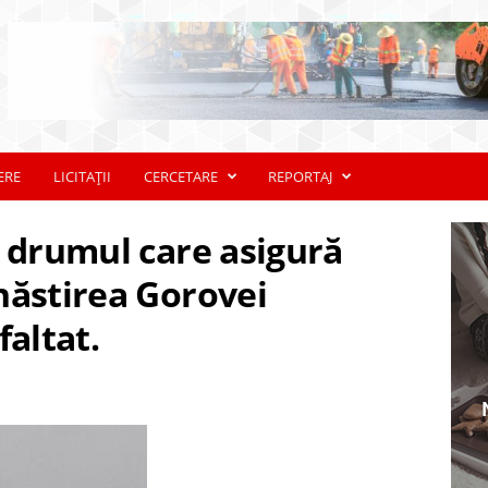
ERE
LICITAȚII
CERCETARE
REPORTAJ
: drumul care asigură
năstirea Gorovei
faltat.