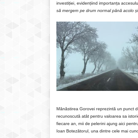
investiției, evidențiind importanța accesului 
să mergem pe drum normal până acolo și es
Mănăstirea Gorovei reprezintă un punct de a
recunoscută atât pentru valoarea sa istorică
fiecare an, mii de pelerini ajung aici pent
Ioan Botezătorul, una dintre cele mai cuno