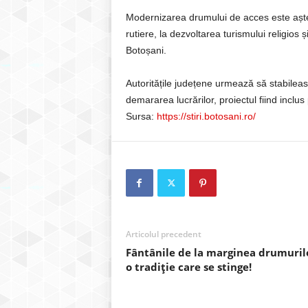
Modernizarea drumului de acces este aștep
rutiere, la dezvoltarea turismului religios ș
Botoșani.
Autoritățile județene urmează să stabilea
demararea lucrărilor, proiectul fiind inclus p
Sursa:
https://stiri.botosani.ro/
Articolul precedent
Fântânile de la marginea drumuril
o tradiție care se stinge!