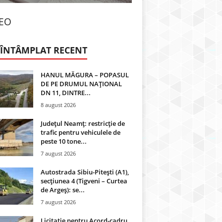
DEO
 ÎNTÂMPLAT RECENT
HANUL MĂGURA – POPASUL
DE PE DRUMUL NAȚIONAL
DN 11, DINTRE...
8 august 2026
Județul Neamț: restricție de
trafic pentru vehiculele de
peste 10 tone...
7 august 2026
Autostrada Sibiu-Pitești (A1),
secțiunea 4 (Tigveni – Curtea
de Argeș): se...
7 august 2026
Licitație pentru Acord-cadru