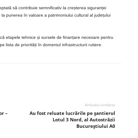
tată să contribuie semnificativ la creșterea siguranței
i la punerea în valoare a patrimoniului cultural al județului
scă etapele tehnice și sursele de finanțare necesare pentru
e lista de priorități în domeniul infrastructurii rutiere.
Articolul următor
or –
Au fost reluate lucrările pe șantierul
Lotul 3 Nord, al Autostrăzii
Bucureștiului A0