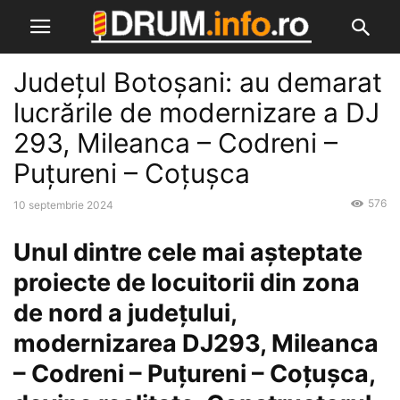
Județul Botoșani: au demarat
lucrările de modernizare a DJ
293, Mileanca – Codreni –
Puțureni – Coțușca
576
10 septembrie 2024
Unul dintre cele mai așteptate
proiecte de locuitorii din zona
de nord a județului,
modernizarea DJ293, Mileanca
– Codreni – Puțureni – Coțușca,