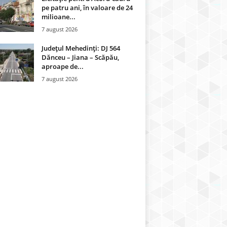
pe patru ani, în valoare de 24
milioane...
7 august 2026
Județul Mehedinți: DJ 564
Dănceu – Jiana – Scăpău,
aproape de...
7 august 2026