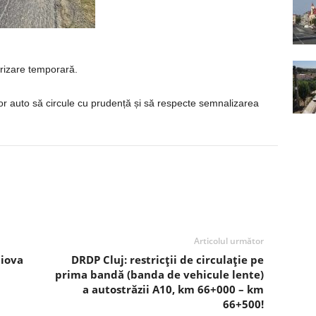
orizare temporară.
 auto să circule cu prudență și să respecte semnalizarea
Articolul următor
aiova
DRDP Cluj: restricții de circulație pe
prima bandă (banda de vehicule lente)
a autostrăzii A10, km 66+000 – km
66+500!