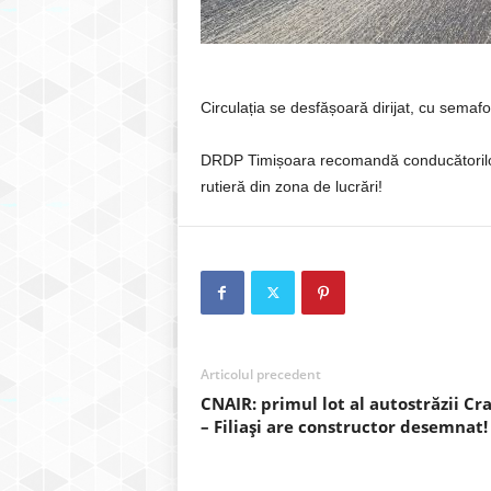
Circulația se desfășoară dirijat, cu semaf
DRDP Timișoara recomandă conducătorilor
rutieră din zona de lucrări!
Articolul precedent
CNAIR: primul lot al autostrăzii Cr
– Filiași are constructor desemnat!