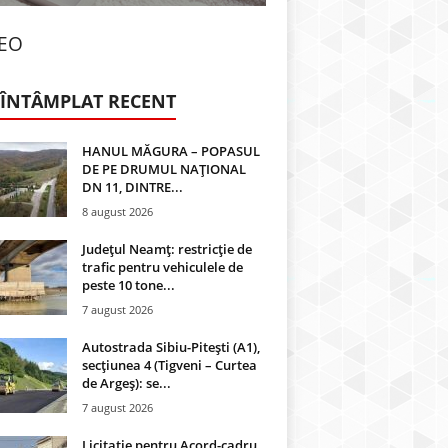
DEO
 ÎNTÂMPLAT RECENT
HANUL MĂGURA – POPASUL
DE PE DRUMUL NAȚIONAL
DN 11, DINTRE...
8 august 2026
Județul Neamț: restricție de
trafic pentru vehiculele de
peste 10 tone...
7 august 2026
Autostrada Sibiu-Pitești (A1),
secțiunea 4 (Tigveni – Curtea
de Argeș): se...
7 august 2026
Licitație pentru Acord-cadru