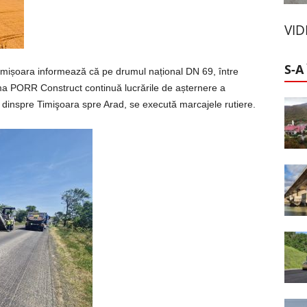
VI
S-A
imișoara informează că pe drumul național DN 69, între
firma PORR Construct continuă lucrările de așternere a
e, dinspre Timişoara spre Arad, se execută marcajele rutiere.