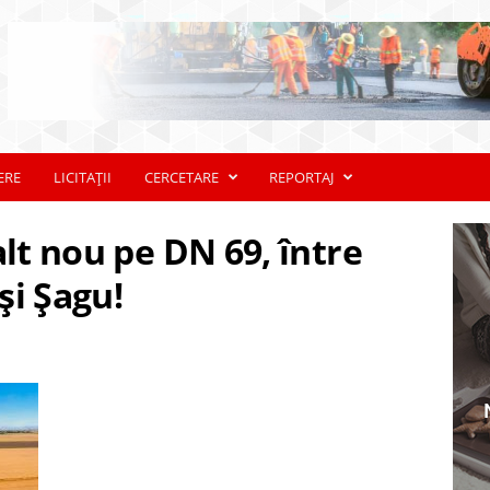
ERE
LICITAȚII
CERCETARE
REPORTAJ
alt nou pe DN 69, între
 și Șagu!