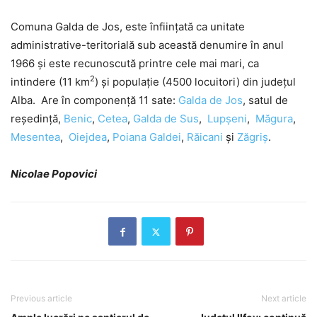
Comuna Galda de Jos, este înființată ca unitate
administrative-teritorială sub această denumire în anul
1966 și este recunoscută printre cele mai mari, ca
2
intindere (11 km
) și populație (4500 locuitori) din județul
Alba. Are în componenţă 11 sate:
Galda de Jos
, satul de
reşedinţă,
Benic
,
Cetea
,
Galda de Sus
,
Lupşeni
,
Măgura
,
Mesentea
,
Oiejdea
,
Poiana Galdei
,
Răicani
şi
Zăgriş
.
Nicolae Popovici
Previous article
Next article