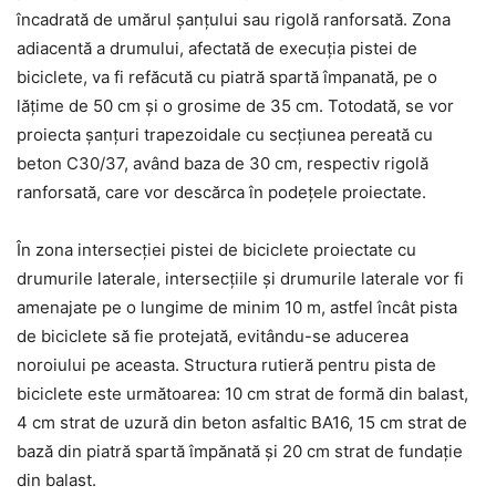
încadrată de umărul șanțului sau rigolă ranforsată. Zona
adiacentă a drumului, afectată de execuția pistei de
biciclete, va fi refăcută cu piatră spartă împanată, pe o
lățime de 50 cm și o grosime de 35 cm. Totodată, se vor
proiecta șanțuri trapezoidale cu secțiunea pereată cu
beton C30/37, având baza de 30 cm, respectiv rigolă
ranforsată, care vor descărca în podețele proiectate.
În zona intersecției pistei de biciclete proiectate cu
drumurile laterale, intersecțiile și drumurile laterale vor fi
amenajate pe o lungime de minim 10 m, astfel încât pista
de biciclete să fie protejată, evitându-se aducerea
noroiului pe aceasta. Structura rutieră pentru pista de
biciclete este următoarea: 10 cm strat de formă din balast,
4 cm strat de uzură din beton asfaltic BA16, 15 cm strat de
bază din piatră spartă împănată și 20 cm strat de fundație
din balast.