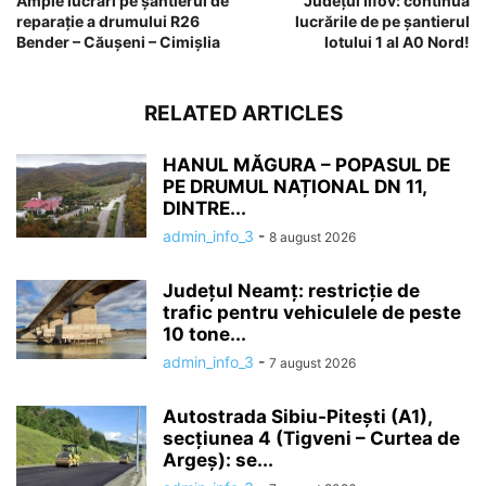
Ample lucrări pe șantierul de
Județul Ilfov: continuă
reparație a drumului R26
lucrările de pe șantierul
Bender – Căușeni – Cimișlia
lotului 1 al A0 Nord!
RELATED ARTICLES
HANUL MĂGURA – POPASUL DE
PE DRUMUL NAȚIONAL DN 11,
DINTRE...
admin_info_3
-
8 august 2026
Județul Neamț: restricție de
trafic pentru vehiculele de peste
10 tone...
admin_info_3
-
7 august 2026
Autostrada Sibiu-Pitești (A1),
secțiunea 4 (Tigveni – Curtea de
Argeș): se...