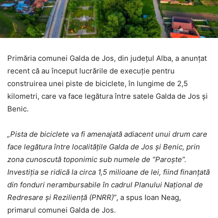
Primăria comunei Galda de Jos, din județul Alba, a anunțat
recent că au început lucrările de execuție pentru
construirea unei piste de biciclete, în lungime de 2,5
kilometri, care va face legătura între satele Galda de Jos și
Benic.
„Pista de biciclete va fi amenajată adiacent unui drum care
face legătura între localitățile Galda de Jos și Benic, prin
zona cunoscută toponimic sub numele de “Paroște”.
Investiția se ridică la circa 1,5 milioane de lei, fiind finanțată
din fonduri nerambursabile în cadrul Planului Național de
Redresare și Reziliență (PNRR)
”, a spus Ioan Neag,
primarul comunei Galda de Jos.