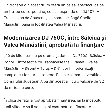
Un tronson din acest drum oferă un peisaj spectaculos pe
un traseu cu serpentine, ce se desprinde din DJ 107 I –
Transalpina de Apuseni și coboară pe lângă Cheile
Mănăstirii până în localitatea Valea Mănăstirii.
Modernizarea DJ 750C, între Sălciua și
Valea Mănăstirii, aprobată la finanțare
„40 de kilometri de pe drumul județean DJ 750C, Sălciua –
Ponor – intresecție cu Transapuseana – Râmeț – Valea
Mănăstirii – Stremț – Teiuș – DN1, vor fi modernizați
complet cu fonduri europene. E cea mai mare investiție a
Consiliului Județean Alba din acest an, cu o valoare de 32
de milioane euro.
În clipa de față, a fost aprobată finanțarea, iar la începutul
lunii viitoare va fi semnat și contractul de finanțare.