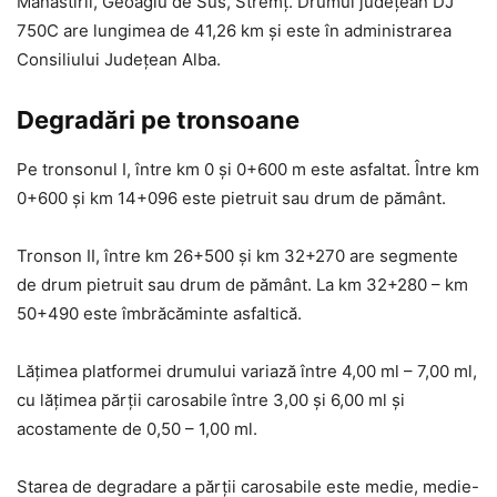
Mănăstirii, Geoagiu de Sus, Stremț. Drumul județean DJ
750C are lungimea de 41,26 km și este în administrarea
Consiliului Judeţean Alba.
Degradări pe tronsoane
Pe tronsonul I, între km 0 și 0+600 m este asfaltat. Între km
0+600 și km 14+096 este pietruit sau drum de pământ.
Tronson II, între km 26+500 și km 32+270 are segmente
de drum pietruit sau drum de pământ. La km 32+280 – km
50+490 este îmbrăcăminte asfaltică.
Lăţimea platformei drumului variază între 4,00 ml – 7,00 ml,
cu lăţimea părţii carosabile între 3,00 și 6,00 ml și
acostamente de 0,50 – 1,00 ml.
Starea de degradare a părţii carosabile este medie, medie-