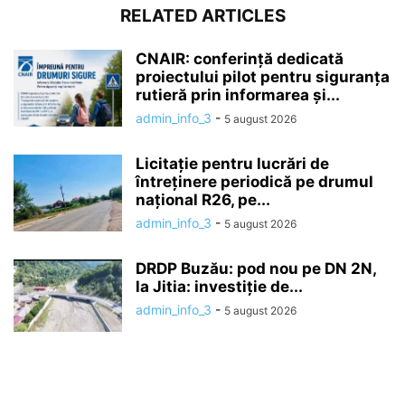
RELATED ARTICLES
CNAIR: conferință dedicată
proiectului pilot pentru siguranța
rutieră prin informarea și...
admin_info_3
-
5 august 2026
Licitație pentru lucrări de
întreținere periodică pe drumul
național R26, pe...
admin_info_3
-
5 august 2026
DRDP Buzău: pod nou pe DN 2N,
la Jitia: investiție de...
admin_info_3
-
5 august 2026