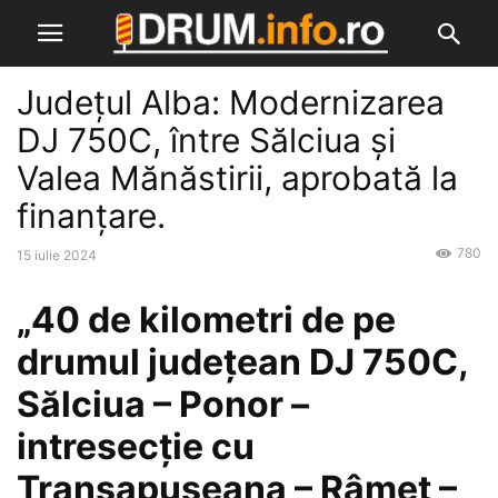
Județul Alba: Modernizarea
DJ 750C, între Sălciua și
Valea Mănăstirii, aprobată la
finanțare.
780
15 iulie 2024
„40 de kilometri de pe
drumul județean DJ 750C,
Sălciua – Ponor –
intresecție cu
Transapuseana – Râmeț –