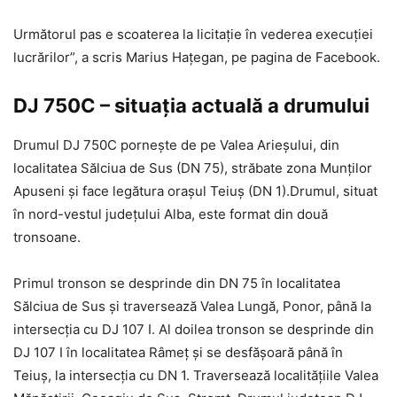
Următorul pas e scoaterea la licitație în vederea execuției
lucrărilor”, a scris Marius Hațegan, pe pagina de Facebook.
DJ 750C – situația actuală a drumului
Drumul DJ 750C pornește de pe Valea Arieșului, din
localitatea Sălciua de Sus (DN 75), străbate zona Munților
Apuseni și face legătura orașul Teiuș (DN 1).Drumul, situat
în nord-vestul județului Alba, este format din două
tronsoane.
Primul tronson se desprinde din DN 75 în localitatea
Sălciua de Sus și traversează Valea Lungă, Ponor, până la
intersecția cu DJ 107 I. Al doilea tronson se desprinde din
DJ 107 I în localitatea Râmeț și se desfășoară până în
Teiuș, la intersecția cu DN 1. Traversează localitățiile Valea