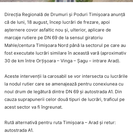
Direcția Regională de Drumuri și Poduri Timișoara anunță
că de luni, 18 august, încep lucrări de frezare, apoi
așternere covor asfaltic nou și, ulterior, aplicare de
marcaje rutiere pe DN 69 de la sensul giratoriu
Mahle/centura Timișoara Nord până la sectorul pe care au
fost executate lucrări similare în această vară (aproximativ
30 de km între Orțișoara – Vinga – Șagu – intrare Arad).
Aceste intervenții la carosabil se vor intersecta cu lucrările
la nodul rutier care se amenajează pentru conexiunea cu
noul drum de legătură dintre DN 69 și autostrada A1. Din
cauza suprapunerii celor două tipuri de lucrări, traficul pe
acest sector va fi îngreunat.
Rută alternativă pentru ruta Timișoara – Arad și retur:
autostrada A1.