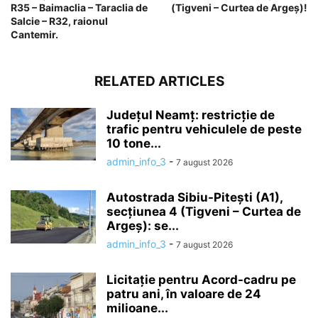
R35 – Baimaclia – Taraclia de
(Tigveni – Curtea de Argeș)!
Salcie – R32, raionul
Cantemir.
RELATED ARTICLES
Județul Neamț: restricție de
trafic pentru vehiculele de peste
10 tone...
admin_info_3
-
7 august 2026
Autostrada Sibiu-Pitești (A1),
secțiunea 4 (Tigveni – Curtea de
Argeș): se...
admin_info_3
-
7 august 2026
Licitație pentru Acord-cadru pe
patru ani, în valoare de 24
milioane...