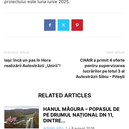
proiectului este luna iunie 2025.
Previous article
Next article
Iași: încă un pas în Hora
CNAIR a primit 4 oferte
realizării Autostrăzii „Unirii”!
pentru supervizarea
lucrărilor pe lotul 3 al
Autostrăzii Sibiu – Pitești
RELATED ARTICLES
HANUL MĂGURA – POPASUL DE
PE DRUMUL NAȚIONAL DN 11,
DINTRE...
admin_info_3
-
8 august 2026