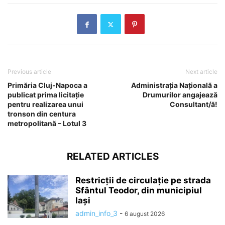
Previous article
Next article
Primăria Cluj-Napoca a
Administrația Națională a
publicat prima licitație
Drumurilor angajează
pentru realizarea unui
Consultant/ă!
tronson din centura
metropolitană – Lotul 3
RELATED ARTICLES
Restricții de circulație pe strada
Sfântul Teodor, din municipiul
Iași
admin_info_3
-
6 august 2026