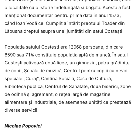
o localitate cu o istorie îndelungată și bogată. Acesta a fost
menționat documentar pentru prima dată în anul 1573,
când Ioan Vodă cel Cumplit a întărit preotului Toader din
Lăpușna dreptul asupra unei jumătăți din satul Costești.
Populaţia satului Costeşti era 12068 persoane, din care
8590 sau 71% constituie populaţia aptă de muncă. În satul
Costeşti activează două licee, un gimnaziu, patru grădiniţe
de copii, Şcoala de muzică, Centrul pentru copiii cu nevoi
speciale „Curaj”, Cantina Socială, Casa de Cultură,
Biblioteca publică, Centrul de Sănătate, două biserici, zone
de odihnă şi agrement, o reţea largă de magazine
alimentare şi industriale, de asemenea unităţi ce prestează
diverse servicii.
Nicolae Popovici