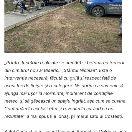
„Printre lucrările realizate se numără și betonarea trecerii
din cimitirul nou al Bisericii „Sfântul Nicolae”. Este o
intervenție necesară, făcută cu grijă și respect față de
acest loc de liniște și reculegere. Ne dorim ca oamenii să
ajungă mai ușor la morminte, indiferent de condițiile
meteo, și să găsească un spațiu îngrijit, așa cum se cuvine.
Continuăm în același ritm și revenim în curând cu noi
rezultate
”, a mai spus Ilie Ionaș, primarul satului Costești.
Satul Costești din raionul Ialoveni, Republica Moldova, este