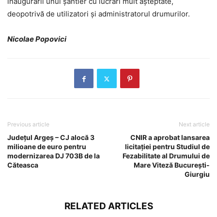
inaugurării unui șantier cu lucrări mult așteptate,
deopotrivă de utilizatori și administratorul drumurilor.
Nicolae Popovici
Previous article
Next article
Județul Argeș – CJ alocă 3
CNIR a aprobat lansarea
milioane de euro pentru
licitației pentru Studiul de
modernizarea DJ 703B de la
Fezabilitate al Drumului de
Căteasca
Mare Viteză București-
Giurgiu
RELATED ARTICLES