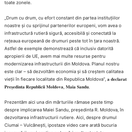
toate zonele.
„Drum cu drum, cu efort constant din partea instituțiilor
noastre și cu sprijinul partenerilor europeni, vom avea o
infrastructură rutieră sigură, accesibilă și conectată la
rețeaua europeană de drumuri peste tot în țara noastră.
Astfel de exemple demonstrează că inclusiv datorită
apropierii de UE, avem mai multe resurse pentru
modernizarea infrastructurii din Moldova. Planul nostru
este clar – să dezvoltăm economia și să creștem calitatea
vieții în fiecare localitate din Republica Moldova”, 𝐚 𝐝𝐞𝐜𝐥𝐚𝐫𝐚𝐭
𝐏𝐫𝐞𝐬̦𝐞𝐝𝐢𝐧𝐭𝐚 𝐑𝐞𝐩𝐮𝐛𝐥𝐢𝐜𝐢𝐢 𝐌𝐨𝐥𝐝𝐨𝐯𝐚, 𝐌𝐚𝐢𝐚 𝐒𝐚𝐧𝐝𝐮.
Prezentăm aici una din mărturiile rămase peste timp
despre implicarea Maiei Sandu, președinta R. Moldova, în
dezvoltarea infrastructurii rutiere. Aici, despre drumul
Ciumai – Vulcănești, ipostaze video care arată bucuria