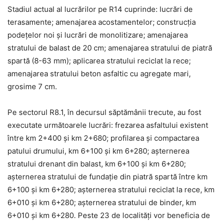
Stadiul actual al lucrărilor pe R14 cuprinde: lucrări de
terasamente; amenajarea acostamentelor; construcția
podețelor noi și lucrări de monolitizare; amenajarea
stratului de balast de 20 cm; amenajarea stratului de piatră
spartă (8-63 mm); aplicarea stratului reciclat la rece;
amenajarea stratului beton asfaltic cu agregate mari,
grosime 7 cm.
Pe sectorul R8.1, în decursul săptămânii trecute, au fost
executate următoarele lucrări: frezarea asfaltului existent
între km 2+400 și km 2+680; profilarea și compactarea
patului drumului, km 6+100 și km 6+280; așternerea
stratului drenant din balast, km 6+100 și km 6+280;
așternerea stratului de fundație din piatră spartă între km
6+100 și km 6+280; așternerea stratului reciclat la rece, km
6+010 și km 6+280; așternerea stratului de binder, km
6+010 și km 6+280. Peste 23 de localități vor beneficia de