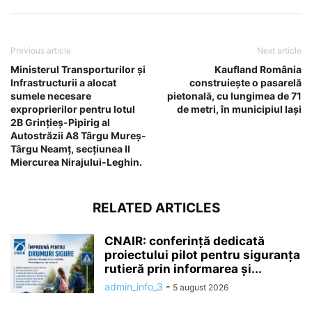
Previous article
Next article
Ministerul Transporturilor și
Kaufland România
Infrastructurii a alocat
construiește o pasarelă
sumele necesare
pietonală, cu lungimea de 71
exproprierilor pentru lotul
de metri, în municipiul Iași
2B Grințieș-Pipirig al
Autostrăzii A8 Târgu Mureș-
Târgu Neamț, secțiunea II
Miercurea Nirajului-Leghin.
RELATED ARTICLES
CNAIR: conferință dedicată
proiectului pilot pentru siguranța
rutieră prin informarea și...
admin_info_3
-
5 august 2026