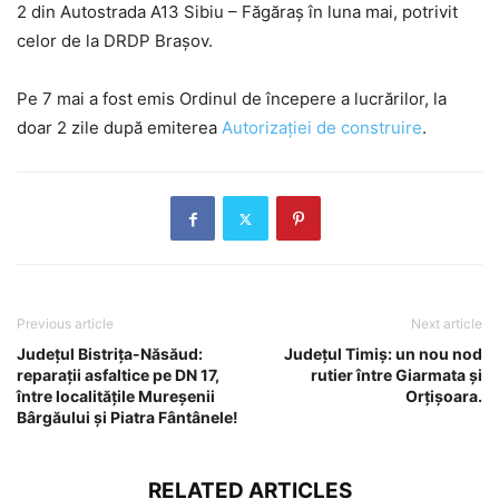
2 din Autostrada A13 Sibiu – Făgăraş în luna mai, potrivit
celor de la DRDP Braşov.
Pe 7 mai a fost emis Ordinul de începere a lucrărilor, la
doar 2 zile după emiterea
Autorizației de construire
.
Previous article
Next article
Județul Bistrița-Năsăud:
Județul Timiș: un nou nod
reparații asfaltice pe DN 17,
rutier între Giarmata și
între localitățile Mureșenii
Orțișoara.
Bârgăului și Piatra Fântânele!
RELATED ARTICLES