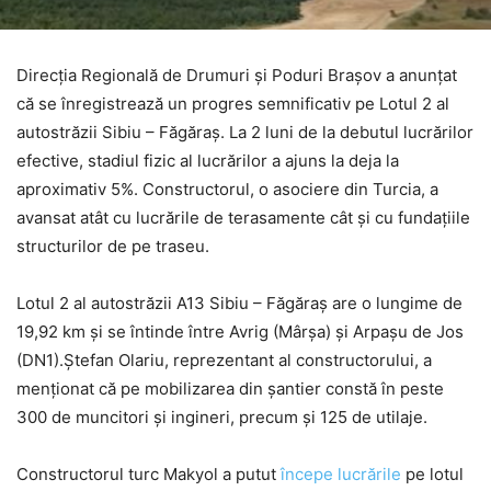
Direcția Regională de Drumuri și Poduri Brașov a anunțat
că se înregistrează un progres semnificativ pe Lotul 2 al
autostrăzii Sibiu – Făgăraș. La 2 luni de la debutul lucrărilor
efective, stadiul fizic al lucrărilor a ajuns la deja la
aproximativ 5%. Constructorul, o asociere din Turcia, a
avansat atât cu lucrările de terasamente cât și cu fundațiile
structurilor de pe traseu.
Lotul 2 al autostrăzii A13 Sibiu – Făgăraș are o lungime de
19,92 km și se întinde între Avrig (Mârșa) și Arpașu de Jos
(DN1).Ștefan Olariu, reprezentant al constructorului, a
menționat că pe mobilizarea din șantier constă în peste
300 de muncitori și ingineri, precum și 125 de utilaje.
Constructorul turc Makyol a putut
începe lucrările
pe lotul