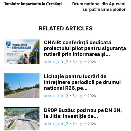
𝐈̂𝐧𝐭𝐚̂𝐥𝐧𝐢𝐫𝐞 𝐢𝐦𝐩𝐨𝐫𝐭𝐚𝐧𝐭𝐚̆ 𝐥𝐚 𝐂𝐞𝐫𝐧𝐚̆𝐮𝐭̦𝐢
Drum național din Apuseni,
surpat în urma ploilor.
RELATED ARTICLES
CNAIR: conferință dedicată
proiectului pilot pentru siguranța
rutieră prin informarea și...
admin_info_3
-
5 august 2026
Licitație pentru lucrări de
întreținere periodică pe drumul
național R26, pe...
admin_info_3
-
5 august 2026
DRDP Buzău: pod nou pe DN 2N,
la Jitia: investiție de...
admin_info_3
-
5 august 2026