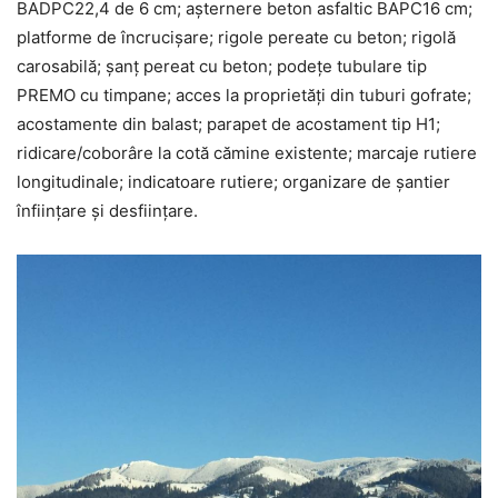
BADPC22,4 de 6 cm; așternere beton asfaltic BAPC16 cm;
platforme de încrucișare; rigole pereate cu beton; rigolă
carosabilă; șanț pereat cu beton; podețe tubulare tip
PREMO cu timpane; acces la proprietăți din tuburi gofrate;
acostamente din balast; parapet de acostament tip H1;
ridicare/coborâre la cotă cămine existente; marcaje rutiere
longitudinale; indicatoare rutiere; organizare de șantier
înființare și desființare.