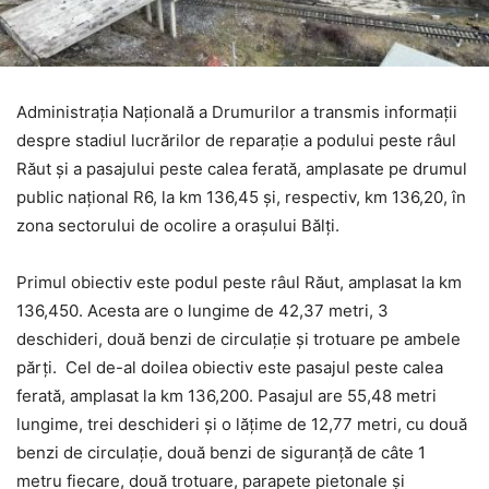
Administrația Națională a Drumurilor a transmis informații
despre stadiul lucrărilor de reparație a podului peste râul
Răut și a pasajului peste calea ferată, amplasate pe drumul
public național R6, la km 136,45 și, respectiv, km 136,20, în
zona sectorului de ocolire a orașului Bălți.
Primul obiectiv este podul peste râul Răut, amplasat la km
136,450. Acesta are o lungime de 42,37 metri, 3
deschideri, două benzi de circulație și trotuare pe ambele
părți. Cel de-al doilea obiectiv este pasajul peste calea
ferată, amplasat la km 136,200. Pasajul are 55,48 metri
lungime, trei deschideri și o lățime de 12,77 metri, cu două
benzi de circulație, două benzi de siguranță de câte 1
metru fiecare, două trotuare, parapete pietonale și