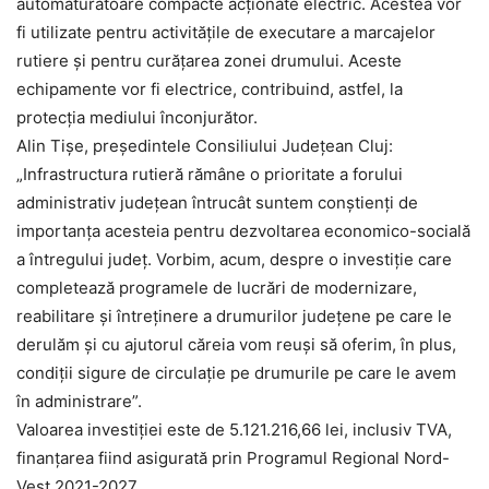
automăturătoare compacte acţionate electric. Acestea vor
fi utilizate pentru activităţile de executare a marcajelor
rutiere şi pentru curăţarea zonei drumului. Aceste
echipamente vor fi electrice, contribuind, astfel, la
protecția mediului înconjurător.
Alin Tișe, președintele Consiliului Județean Cluj:
„Infrastructura rutieră rămâne o prioritate a forului
administrativ județean întrucât suntem conștienți de
importanța acesteia pentru dezvoltarea economico-socială
a întregului județ. Vorbim, acum, despre o investiție care
completează programele de lucrări de modernizare,
reabilitare și întreținere a drumurilor județene pe care le
derulăm și cu ajutorul căreia vom reuși să oferim, în plus,
condiții sigure de circulație pe drumurile pe care le avem
în administrare”.
Valoarea investiției este de 5.121.216,66 lei, inclusiv TVA,
finanțarea fiind asigurată prin Programul Regional Nord-
Vest 2021-2027.