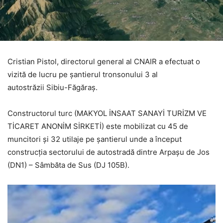
Cristian Pistol, directorul general al CNAIR a efectuat o
vizită de lucru pe șantierul tronsonului 3 al
autostrăzii Sibiu-Făgăraș.
Constructorul turc (MAKYOL İNSAAT SANAYİ TURİZM VE
TİCARET ANONİM SİRKETİ) este mobilizat cu 45 de
muncitori și 32 utilaje pe șantierul unde a început
construcția sectorului de autostradă dintre Arpașu de Jos
(DN1) – Sâmbăta de Sus (DJ 105B).