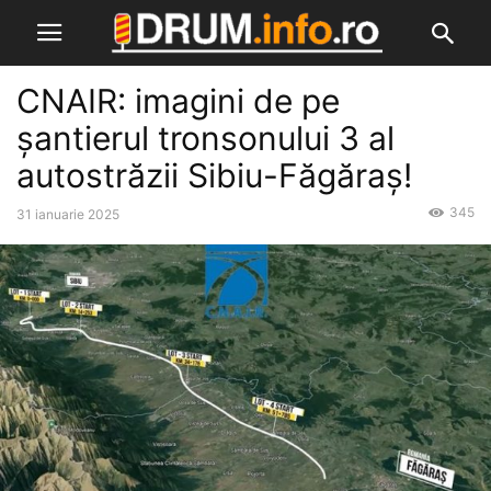
CNAIR: imagini de pe
șantierul tronsonului 3 al
autostrăzii Sibiu-Făgăraș!
345
31 ianuarie 2025