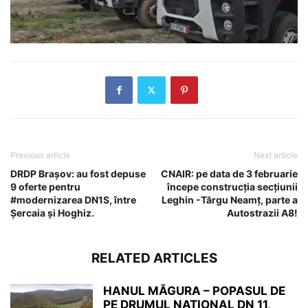
Previous article
Next article
DRDP Brașov: au fost depuse
CNAIR: pe data de 3 februarie
9 oferte pentru
începe construcția secțiunii
#modernizarea DN1S, între
Leghin -Tărgu Neamț, parte a
Șercaia și Hoghiz.
Autostrazii A8!
RELATED ARTICLES
HANUL MĂGURA – POPASUL DE
PE DRUMUL NAȚIONAL DN 11,