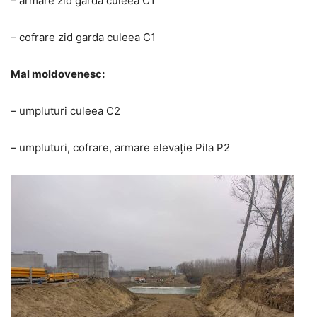
– armare zid garda culeea C1
– cofrare zid garda culeea C1
Mal moldovenesc:
– umpluturi culeea C2
– umpluturi, cofrare, armare elevație Pila P2