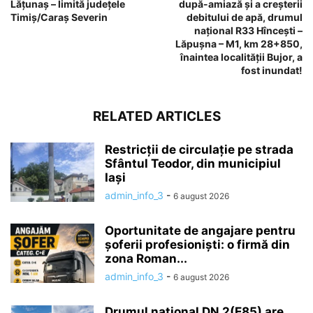
Lățunaș – limită județele
după-amiază și a creșterii
Timiș/Caraș Severin
debitului de apă, drumul
național R33 Hîncești –
Lăpușna – M1, km 28+850,
înaintea localității Bujor, a
fost inundat!
RELATED ARTICLES
Restricții de circulație pe strada
Sfântul Teodor, din municipiul
Iași
admin_info_3
-
6 august 2026
Oportunitate de angajare pentru
șoferii profesioniști: o firmă din
zona Roman...
admin_info_3
-
6 august 2026
Drumul național DN 2(E85) are