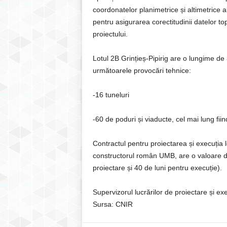
coordonatelor planimetrice și altimetrice al
pentru asigurarea corectitudinii datelor t
proiectului.
Lotul 2B Grințieș-Pipirig are o lungime de
următoarele provocări tehnice:
-16 tuneluri
-60 de poduri și viaducte, cel mai lung fii
Contractul pentru proiectarea și execuția
constructorul român UMB, are o valoare de 
proiectare și 40 de luni pentru execuție).
Supervizorul lucrărilor de proiectare și 
Sursa: CNIR