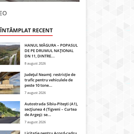
DEO
 ÎNTÂMPLAT RECENT
HANUL MĂGURA – POPASUL
DE PE DRUMUL NAȚIONAL
DN 11, DINTRE...
8 august 2026
Județul Neamț: restricție de
trafic pentru vehiculele de
peste 10 tone...
7 august 2026
Autostrada Sibiu-Pitești (A1),
secțiunea 4 (Tigveni – Curtea
de Argeș): se...
7 august 2026
Licitație pentru Acord-cadru