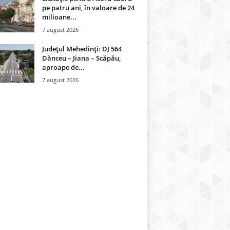
pe patru ani, în valoare de 24
milioane...
7 august 2026
Județul Mehedinți: DJ 564
Dănceu – Jiana – Scăpău,
aproape de...
7 august 2026