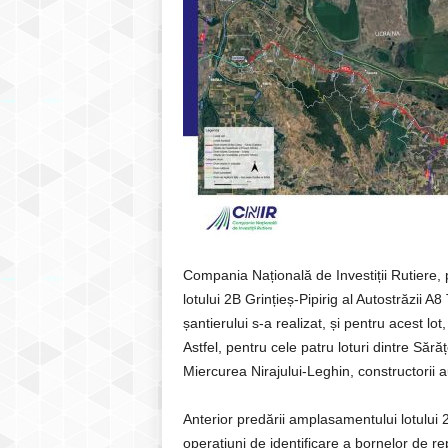
Compania Națională de Investiții Rutiere, 
lotului 2B Grințieș-Pipirig al Autostrăzi
șantierului s-a realizat, și pentru acest lo
Astfel, pentru cele patru loturi dintre Sărăț
Miercurea Nirajului-Leghin, constructorii au
Anterior predării amplasamentului lotului 2B
operațiuni de identificare a bornelor de rep