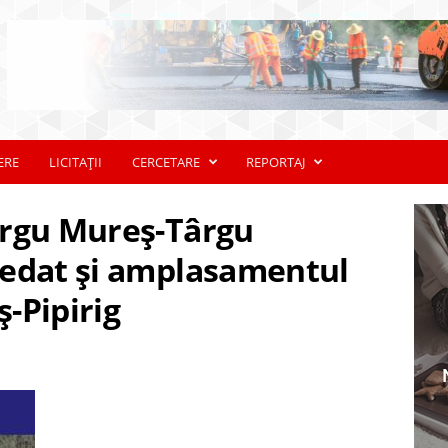
ERE
LICITAȚII
CERCETARE
REPORTAJ
ârgu Mureș-Târgu
redat și amplasamentul
ș-Pipirig