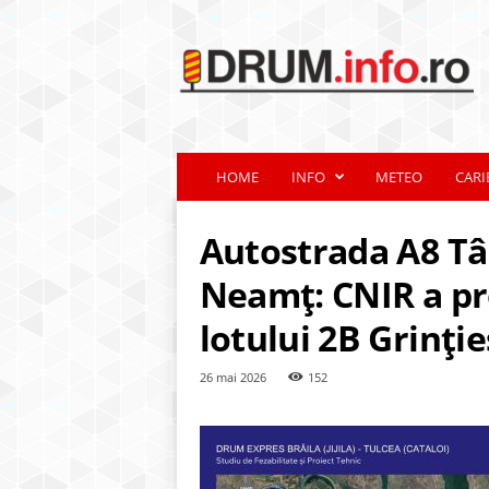
d
r
u
m
.
i
n
HOME
INFO
METEO
CARI
f
o
.
Autostrada A8 T
r
o
Neamț: CNIR a p
lotului 2B Grinție
26 mai 2026
152