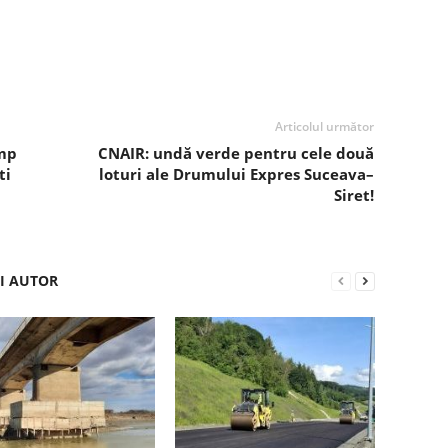
Articolul următor
imp
CNAIR: undă verde pentru cele două
ti
loturi ale Drumului Expres Suceava–
Siret!
ȘI AUTOR