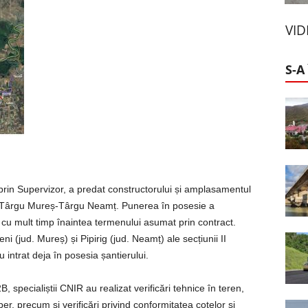
VI
S-A
prin Supervizor, a predat constructorului și amplasamentul
i A8 Târgu Mureș-Târgu Neamț. Punerea în posesie a
t, cu mult timp înaintea termenului asumat prin contract.
eni (jud. Mureș) și Pipirig (jud. Neamț) ale secțiunii II
 intrat deja în posesia șantierului.
, specialiștii CNIR au realizat verificări tehnice în teren,
er, precum și verificări privind conformitatea cotelor și