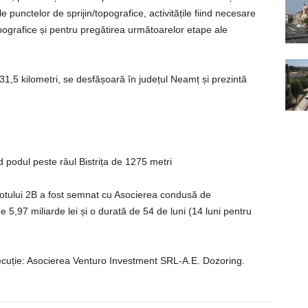
e punctelor de sprijin/topografice, activitățile fiind necesare
opografice și pentru pregătirea următoarelor etape ale
 31,5 kilometri, se desfășoară în județul Neamț și prezintă
nd podul peste râul Bistrița de 1275 metri
 lotului 2B a fost semnat cu Asocierea condusă de
5,97 miliarde lei și o durată de 54 de luni (14 luni pentru
execuție: Asocierea Venturo Investment SRL-A.E. Dozoring.