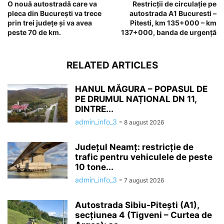
O nouă autostradă care va
Restricții de circulație pe
pleca din București va trece
autostrada A1 Bucuresti –
prin trei județe și va avea
Pitesti, km 135+000 – km
peste 70 de km.
137+000, banda de urgență
RELATED ARTICLES
HANUL MĂGURA – POPASUL DE
PE DRUMUL NAȚIONAL DN 11,
DINTRE...
admin_info_3
-
8 august 2026
Județul Neamț: restricție de
trafic pentru vehiculele de peste
10 tone...
admin_info_3
-
7 august 2026
Autostrada Sibiu-Pitești (A1),
secțiunea 4 (Tigveni – Curtea de