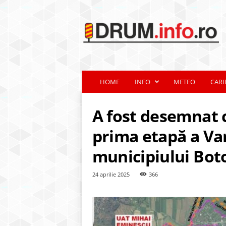
d
r
u
m
.
i
n
HOME
INFO
METEO
CARI
f
o
.
A fost desemnat 
r
o
prima etapă a Var
municipiului Bot
24 aprilie 2025
366