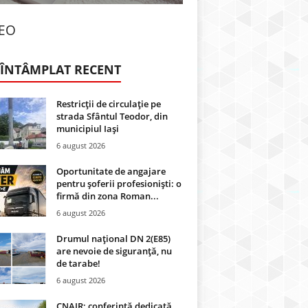
DEO
 ÎNTÂMPLAT RECENT
Restricții de circulație pe
strada Sfântul Teodor, din
municipiul Iași
6 august 2026
Oportunitate de angajare
pentru șoferii profesioniști: o
firmă din zona Roman...
6 august 2026
Drumul național DN 2(E85)
are nevoie de siguranță, nu
de tarabe!
6 august 2026
CNAIR: conferință dedicată