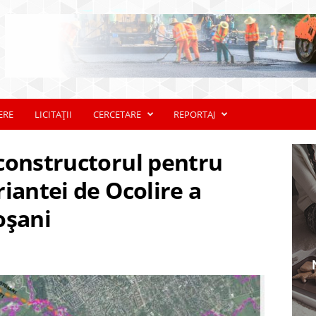
ERE
LICITAȚII
CERCETARE
REPORTAJ
constructorul pentru
iantei de Ocolire a
oșani