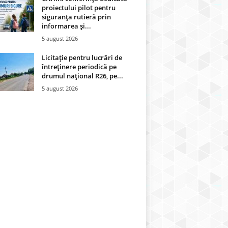
proiectului pilot pentru
siguranța rutieră prin
informarea și...
5 august 2026
Licitație pentru lucrări de
întreținere periodică pe
drumul național R26, pe...
5 august 2026