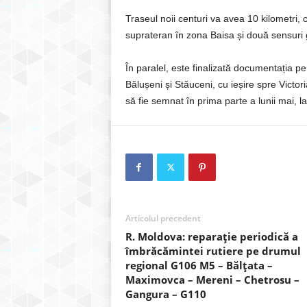
Traseul noii centuri va avea 10 kilometri, c
suprateran în zona Baisa și două sensuri g
În paralel, este finalizată documentația pe
Bălușeni și Stăuceni, cu ieșire spre Victo
să fie semnat în prima parte a lunii mai, l
Articolul precedent
R. Moldova: reparație periodică a
îmbrăcămintei rutiere pe drumul
regional G106 M5 – Bălțata –
Maximovca – Mereni – Chetrosu –
Gangura – G110