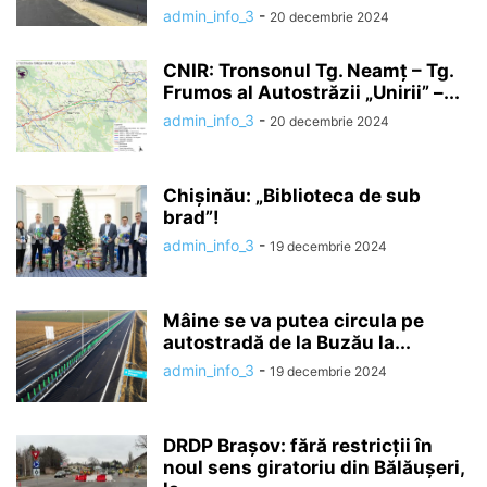
admin_info_3
-
20 decembrie 2024
CNIR: Tronsonul Tg. Neamț – Tg.
Frumos al Autostrăzii „Unirii” –...
admin_info_3
-
20 decembrie 2024
Chișinău: „Biblioteca de sub
brad”!
admin_info_3
-
19 decembrie 2024
Mâine se va putea circula pe
autostradă de la Buzău la...
admin_info_3
-
19 decembrie 2024
DRDP Brașov: fără restricții în
noul sens giratoriu din Bălăușeri,