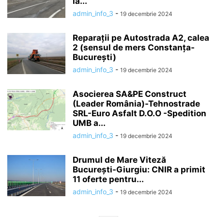
la...
admin_info_3
-
19 decembrie 2024
Reparații pe Autostrada A2, calea
2 (sensul de mers Constanța-
București)
admin_info_3
-
19 decembrie 2024
Asocierea SA&PE Construct
(Leader România)-Tehnostrade
SRL-Euro Asfalt D.O.O -Spedition
UMB a...
admin_info_3
-
19 decembrie 2024
Drumul de Mare Viteză
București-Giurgiu: CNIR a primit
11 oferte pentru...
admin_info_3
-
19 decembrie 2024