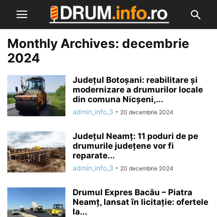
Monthly Archives: decembrie
2024
Județul Botoșani: reabilitare și
modernizare a drumurilor locale
din comuna Nicșeni,...
admin_info_3
-
20 decembrie 2024
Județul Neamț: 11 poduri de pe
drumurile județene vor fi
reparate...
admin_info_3
-
20 decembrie 2024
Drumul Expres Bacău – Piatra
Neamț, lansat în licitație: ofertele
la...