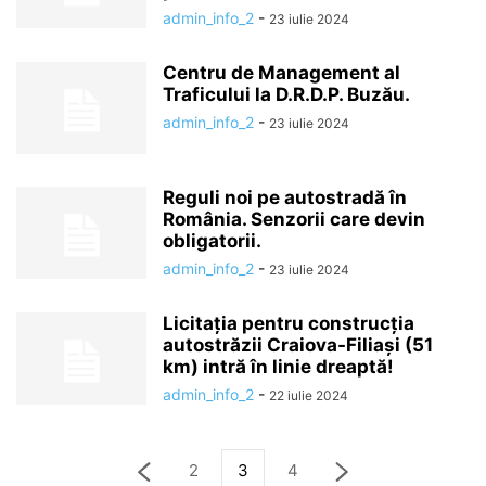
admin_info_2
-
23 iulie 2024
Centru de Management al
Traficului la D.R.D.P. Buzău.
admin_info_2
-
23 iulie 2024
Reguli noi pe autostradă în
România. Senzorii care devin
obligatorii.
admin_info_2
-
23 iulie 2024
Licitația pentru construcția
autostrăzii Craiova-Filiași (51
km) intră în linie dreaptă!
admin_info_2
-
22 iulie 2024
2
3
4