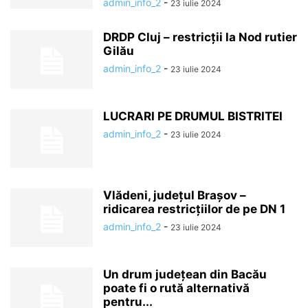
admin_info_2
-
23 iulie 2024
DRDP Cluj – restricții la Nod rutier
Gilău
admin_info_2
-
23 iulie 2024
LUCRARI PE DRUMUL BISTRITEI
admin_info_2
-
23 iulie 2024
Vlădeni, județul Brașov –
ridicarea restricţiilor de pe DN 1
admin_info_2
-
23 iulie 2024
Un drum județean din Bacău
poate fi o rută alternativă
pentru...