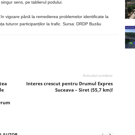
 singur sens, pe tablierul podului.
n vigoare până la remedierea problemelor identificate la
nța tuturor participanților la trafic. Sursa: DRDP Buzău
Articolul următor
tea
Interes crescut pentru Drumul Expres
de
Suceava – Siret (55,7 km)!
 Drum
ȘI AUTOR