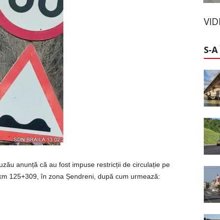
VI
S-A
zău anunță că au fost impuse restricții de circulație pe
la km 125+309, în zona Șendreni, după cum urmează: