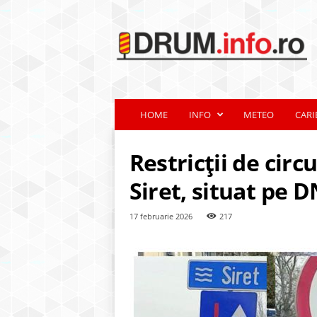
d
r
u
m
.
i
n
HOME
INFO
METEO
CARI
f
o
.
Restricții de circ
r
o
Siret, situat pe 
17 februarie 2026
217