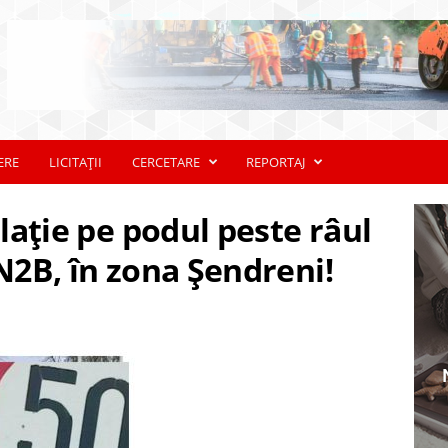
ERE
LICITAȚII
CERCETARE
REPORTAJ
ulație pe podul peste râul
DN2B, în zona Șendreni!