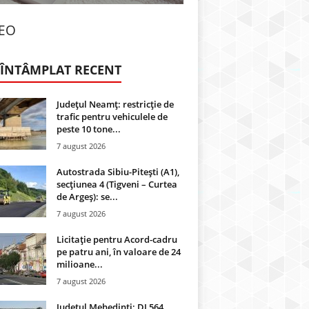
DEO
 ÎNTÂMPLAT RECENT
Județul Neamț: restricție de
trafic pentru vehiculele de
peste 10 tone...
7 august 2026
Autostrada Sibiu-Pitești (A1),
secțiunea 4 (Tigveni – Curtea
de Argeș): se...
7 august 2026
Licitație pentru Acord-cadru
pe patru ani, în valoare de 24
milioane...
7 august 2026
Județul Mehedinți: DJ 564