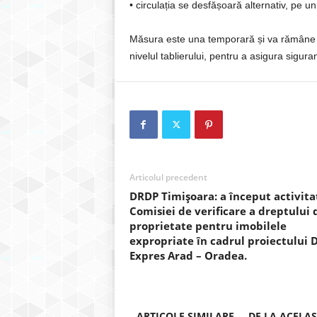
• circulația se desfășoară alternativ, pe un
Măsura este una temporară și va rămâne î
nivelul tablierului, pentru a asigura sigura
Articolul precedent
DRDP Timișoara: a început activita
Comisiei de verificare a dreptului 
proprietate pentru imobilele
expropriate în cadrul proiectului
Expres Arad – Oradea.
ARTICOLE SIMILARE
DE LA ACELA