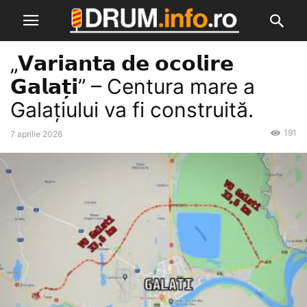
„𝗩𝗮𝗿𝗶𝗮𝗻𝘁𝗮 𝗱𝗲 𝗼𝗰𝗼𝗹𝗶𝗿𝗲
𝗚𝗮𝗹𝗮𝘁̦𝗶” – Centura mare a
Galațiului va fi construită.
191
7 aprilie 2026