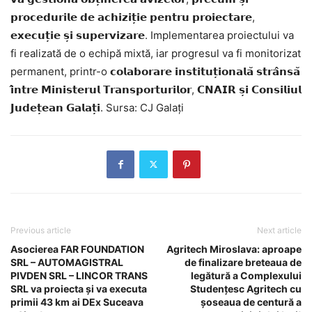
𝗽𝗿𝗼𝗰𝗲𝗱𝘂𝗿𝗶𝗹𝗲 𝗱𝗲 𝗮𝗰𝗵𝗶𝘇𝗶𝘁̦𝗶𝗲 𝗽𝗲𝗻𝘁𝗿𝘂 𝗽𝗿𝗼𝗶𝗲𝗰𝘁𝗮𝗿𝗲,
𝗲𝘅𝗲𝗰𝘂𝘁̦𝗶𝗲 𝘀̦𝗶 𝘀𝘂𝗽𝗲𝗿𝘃𝗶𝘇𝗮𝗿𝗲. Implementarea proiectului va
fi realizată de o echipă mixtă, iar progresul va fi monitorizat
permanent, printr-o 𝗰𝗼𝗹𝗮𝗯𝗼𝗿𝗮𝗿𝗲 𝗶𝗻𝘀𝘁𝗶𝘁𝘂𝘁̦𝗶𝗼𝗻𝗮𝗹𝗮̆ 𝘀𝘁𝗿𝗮̂𝗻𝘀𝗮̆
𝗶̂𝗻𝘁𝗿𝗲 𝗠𝗶𝗻𝗶𝘀𝘁𝗲𝗿𝘂𝗹 𝗧𝗿𝗮𝗻𝘀𝗽𝗼𝗿𝘁𝘂𝗿𝗶𝗹𝗼𝗿, 𝗖𝗡𝗔𝗜𝗥 𝘀̦𝗶 𝗖𝗼𝗻𝘀𝗶𝗹𝗶𝘂𝗹
𝗝𝘂𝗱𝗲𝘁̦𝗲𝗮𝗻 𝗚𝗮𝗹𝗮𝘁̦𝗶. Sursa: CJ Galați
Previous article
Next article
Asocierea FAR FOUNDATION
Agritech Miroslava: aproape
SRL – AUTOMAGISTRAL
de finalizare breteaua de
PIVDEN SRL – LINCOR TRANS
legătură a Complexului
SRL va proiecta și va executa
Studențesc Agritech cu
primii 43 km ai DEx Suceava
șoseaua de centură a