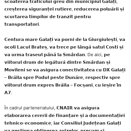
𝘀𝗰𝗼𝗮𝘁𝗲𝗿𝗲𝗮 𝘁𝗿𝗮𝗳𝗶𝗰𝘂𝗹𝘂𝗶 𝗴𝗿𝗲𝘂 𝗱𝗶𝗻 𝗺𝘂𝗻𝗶𝗰𝗶𝗽𝗶𝘂𝗹 𝗚𝗮𝗹𝗮𝘁̦𝗶,
𝗰𝗿𝗲𝘀̦𝘁𝗲𝗿𝗲𝗮 𝘀𝗶𝗴𝘂𝗿𝗮𝗻𝘁̦𝗲𝗶 𝗿𝘂𝘁𝗶𝗲𝗿𝗲, 𝗿𝗲𝗱𝘂𝗰𝗲𝗿𝗲𝗮 𝗽𝗼𝗹𝘂𝗮̆𝗿𝗶𝗶 𝘀̦𝗶
𝘀𝗰𝘂𝗿𝘁𝗮𝗿𝗲𝗮 𝘁𝗶𝗺𝗽𝗶𝗹𝗼𝗿 𝗱𝗲 𝘁𝗿𝗮𝗻𝘇𝗶𝘁 𝗽𝗲𝗻𝘁𝗿𝘂
𝘁𝗿𝗮𝗻𝘀𝗽𝗼𝗿𝘁𝗮𝘁𝗼𝗿𝗶.
𝗖𝗲𝗻𝘁𝘂𝗿𝗮 𝗺𝗮𝗿𝗲 𝗚𝗮𝗹𝗮𝘁̦𝗶 𝘃𝗮 𝗽𝗼𝗿𝗻𝗶 𝗱𝗲 𝗹𝗮 𝗚𝗶𝘂𝗿𝗴𝗶𝘂𝗹𝗲𝘀̦𝘁𝗶, 𝘃𝗮
𝗼𝗰𝗼𝗹𝗶 𝗟𝗮𝗰𝘂𝗹 𝗕𝗿𝗮𝘁𝗲𝘀̦, 𝘃𝗮 𝘁𝗿𝗲𝗰𝗲 𝗽𝗲 𝗹𝗮̂𝗻𝗴𝗮̆ 𝘀𝗮𝘁𝘂𝗹 𝗖𝗼𝘀𝘁𝗶 𝘀̦𝗶
𝘃𝗮 𝘂𝗿𝗺𝗮 𝘁𝗿𝗮𝘀𝗲𝘂𝗹 𝗽𝗮̂𝗻𝗮̆ 𝗹𝗮 𝗦𝗺𝗮̂𝗿𝗱𝗮𝗻. De aici, 𝗽𝗲
𝘃𝗶𝗶𝘁𝗼𝗿𝘂𝗹 𝗱𝗿𝘂𝗺 𝗱𝗲 𝗹𝗲𝗴𝗮̆𝘁𝘂𝗿𝗮̆ 𝗱𝗶𝗻𝘁𝗿𝗲 𝗦𝗺𝗮̂𝗿𝗱𝗮𝗻 𝘀̦𝗶
𝗠𝗼𝘃𝗶𝗹𝗲𝗻𝗶 𝘀𝗲 𝘃𝗮 𝗮𝘀𝗶𝗴𝘂𝗿𝗮 𝗰𝗼𝗻𝗲𝗰𝘁𝗶𝘃𝗶𝘁𝗮𝘁𝗲𝗮 𝗰𝘂 𝗗𝗫 𝗚𝗮𝗹𝗮𝘁̦𝗶
– 𝗕𝗿𝗮̆𝗶𝗹𝗮 𝘀𝗽𝗿𝗲 𝗣𝗼𝗱𝘂𝗹 𝗽𝗲𝘀𝘁𝗲 𝗗𝘂𝗻𝗮̆𝗿𝗲, 𝗿𝗲𝘀𝗽𝗲𝗰𝘁𝗶𝘃 𝘀𝗽𝗿𝗲
𝘃𝗶𝗶𝘁𝗼𝗿𝘂𝗹 𝗱𝗿𝘂𝗺 𝗲𝘅𝗽𝗿𝗲𝘀 𝗕𝗿𝗮̆𝗶𝗹𝗮 – 𝗙𝗼𝗰𝘀̦𝗮𝗻𝗶, 𝗰𝘂 𝗶𝗲𝘀̦𝗶𝗿𝗲 𝗶̂𝗻
𝗔𝟳.
În cadrul parteneriatului, 𝗖𝗡𝗔𝗜𝗥 𝘃𝗮 𝗮𝘀𝗶𝗴𝘂𝗿𝗮
𝗲𝗹𝗮𝗯𝗼𝗿𝗮𝗿𝗲𝗮 𝗰𝗲𝗿𝗲𝗿𝗶𝗶 𝗱𝗲 𝗳𝗶𝗻𝗮𝗻𝘁̦𝗮𝗿𝗲 𝘀̦𝗶 𝗮 𝗱𝗼𝗰𝘂𝗺𝗲𝗻𝘁𝗮𝘁̦𝗶𝗲𝗶
𝘁𝗲𝗵𝗻𝗶𝗰𝗼-𝗲𝗰𝗼𝗻𝗼𝗺𝗶𝗰𝗲, 𝗶𝗮𝗿 𝗖𝗼𝗻𝘀𝗶𝗹𝗶𝘂𝗹 𝗝𝘂𝗱𝗲𝘁̦𝗲𝗮𝗻 𝗚𝗮𝗹𝗮𝘁̦𝗶
𝘃𝗮 𝗴𝗲𝘀𝘁𝗶𝗼𝗻𝗮 𝗼𝗯𝘁̦𝗶𝗻𝗲𝗿𝗲𝗮 𝗮𝘃𝗶𝘇𝗲𝗹𝗼𝗿, 𝗽𝗿𝗲𝗰𝘂𝗺 𝘀̦𝗶