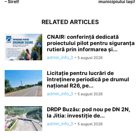
– Siret!
municipiului Iași!
RELATED ARTICLES
CNAIR: conferință dedicată
proiectului pilot pentru siguranța
rutieră prin informarea și...
admin_info_3
-
5 august 2026
Licitație pentru lucrări de
întreținere periodică pe drumul
național R26, pe...
admin_info_3
-
5 august 2026
DRDP Buzău: pod nou pe DN 2N,
la Jitia: investiție de...
admin_info_3
-
5 august 2026