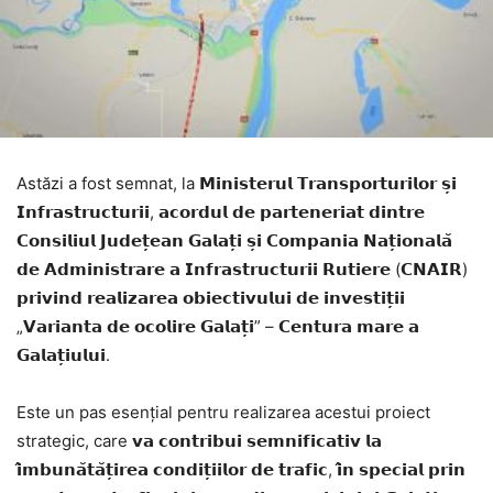
Astăzi a fost semnat, la 𝗠𝗶𝗻𝗶𝘀𝘁𝗲𝗿𝘂𝗹 𝗧𝗿𝗮𝗻𝘀𝗽𝗼𝗿𝘁𝘂𝗿𝗶𝗹𝗼𝗿 𝘀̦𝗶
𝗜𝗻𝗳𝗿𝗮𝘀𝘁𝗿𝘂𝗰𝘁𝘂𝗿𝗶𝗶, 𝗮𝗰𝗼𝗿𝗱𝘂𝗹 𝗱𝗲 𝗽𝗮𝗿𝘁𝗲𝗻𝗲𝗿𝗶𝗮𝘁 𝗱𝗶𝗻𝘁𝗿𝗲
𝗖𝗼𝗻𝘀𝗶𝗹𝗶𝘂𝗹 𝗝𝘂𝗱𝗲𝘁̦𝗲𝗮𝗻 𝗚𝗮𝗹𝗮𝘁̦𝗶 𝘀̦𝗶 𝗖𝗼𝗺𝗽𝗮𝗻𝗶𝗮 𝗡𝗮𝘁̦𝗶𝗼𝗻𝗮𝗹𝗮̆
𝗱𝗲 𝗔𝗱𝗺𝗶𝗻𝗶𝘀𝘁𝗿𝗮𝗿𝗲 𝗮 𝗜𝗻𝗳𝗿𝗮𝘀𝘁𝗿𝘂𝗰𝘁𝘂𝗿𝗶𝗶 𝗥𝘂𝘁𝗶𝗲𝗿𝗲 (𝗖𝗡𝗔𝗜𝗥)
𝗽𝗿𝗶𝘃𝗶𝗻𝗱 𝗿𝗲𝗮𝗹𝗶𝘇𝗮𝗿𝗲𝗮 𝗼𝗯𝗶𝗲𝗰𝘁𝗶𝘃𝘂𝗹𝘂𝗶 𝗱𝗲 𝗶𝗻𝘃𝗲𝘀𝘁𝗶𝘁̦𝗶𝗶
„𝗩𝗮𝗿𝗶𝗮𝗻𝘁𝗮 𝗱𝗲 𝗼𝗰𝗼𝗹𝗶𝗿𝗲 𝗚𝗮𝗹𝗮𝘁̦𝗶” – 𝗖𝗲𝗻𝘁𝘂𝗿𝗮 𝗺𝗮𝗿𝗲 𝗮
𝗚𝗮𝗹𝗮𝘁̦𝗶𝘂𝗹𝘂𝗶.
Este un pas esențial pentru realizarea acestui proiect
strategic, care 𝘃𝗮 𝗰𝗼𝗻𝘁𝗿𝗶𝗯𝘂𝗶 𝘀𝗲𝗺𝗻𝗶𝗳𝗶𝗰𝗮𝘁𝗶𝘃 𝗹𝗮
𝗶̂𝗺𝗯𝘂𝗻𝗮̆𝘁𝗮̆𝘁̦𝗶𝗿𝗲𝗮 𝗰𝗼𝗻𝗱𝗶𝘁̦𝗶𝗶𝗹𝗼𝗿 𝗱𝗲 𝘁𝗿𝗮𝗳𝗶𝗰, 𝗶̂𝗻 𝘀𝗽𝗲𝗰𝗶𝗮𝗹 𝗽𝗿𝗶𝗻